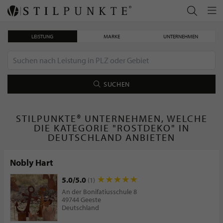
LEISTUNG
MARKE
UNTERNEHMEN
SUCHEN
STILPUNKTE® UNTERNEHMEN, WELCHE
DIE KATEGORIE "ROSTDEKO" IN
DEUTSCHLAND ANBIETEN
Nobly Hart
5.0/5.0
(1)
An der Bonifatiusschule 8
49744 Geeste
Deutschland