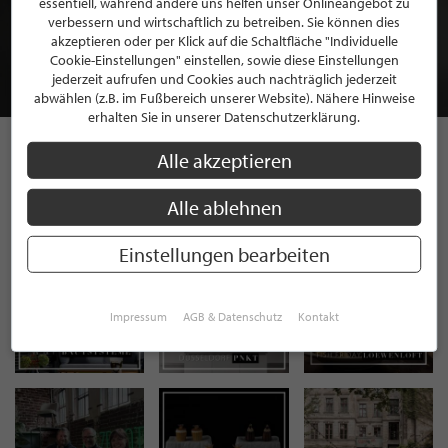
essentiell, während andere uns helfen unser Onlineangebot zu
MITGLIEDSCHAFT BEI STILPUNKTE®
verbessern und wirtschaftlich zu betreiben. Sie können dies
akzeptieren oder per Klick auf die Schaltfläche "Individuelle
Cookie-Einstellungen" einstellen, sowie diese Einstellungen
JETZT GRATIS BEWERBEN
jederzeit aufrufen und Cookies auch nachträglich jederzeit
abwählen (z.B. im Fußbereich unserer Website). Nähere Hinweise
erhalten Sie in unserer Datenschutzerklärung.
Alle akzeptieren
STILPUNKTE AUF
Alle ablehnen
INSTAGRAM
Einstellungen bearbeiten
Impressum
AGB & Datenschutz
Kontakt