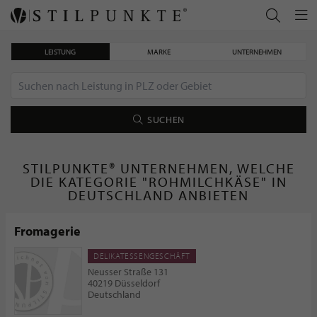
LEISTUNG
MARKE
UNTERNEHMEN
SUCHEN
STILPUNKTE® UNTERNEHMEN, WELCHE
DIE KATEGORIE "ROHMILCHKÄSE" IN
DEUTSCHLAND ANBIETEN
Fromagerie
DELIKATESSENGESCHÄFT
Neusser Straße 131
40219 Düsseldorf
Deutschland