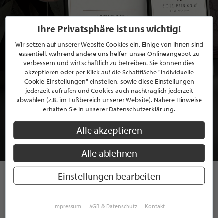
Ihre Privatsphäre ist uns wichtig!
Wir setzen auf unserer Website Cookies ein. Einige von ihnen sind
essentiell, während andere uns helfen unser Onlineangebot zu
verbessern und wirtschaftlich zu betreiben. Sie können dies
akzeptieren oder per Klick auf die Schaltfläche "Individuelle
Cookie-Einstellungen" einstellen, sowie diese Einstellungen
jederzeit aufrufen und Cookies auch nachträglich jederzeit
BEWERBEN SIE SICH FÜR EINE GRATIS
abwählen (z.B. im Fußbereich unserer Website). Nähere Hinweise
erhalten Sie in unserer Datenschutzerklärung.
MITGLIEDSCHAFT BEI STILPUNKTE®
Alle akzeptieren
JETZT GRATIS BEWERBEN
Alle ablehnen
Einstellungen bearbeiten
STILPUNKTE AUF
INSTAGRAM
Impressum
AGB & Datenschutz
Kontakt