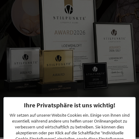
BEWERBEN SIE SICH FÜR EINE GRATIS
Ihre Privatsphäre ist uns wichtig!
MITGLIEDSCHAFT BEI STILPUNKTE®
Wir setzen auf unserer Website Cookies ein. Einige von ihnen sind
essentiell, während andere uns helfen unser Onlineangebot zu
JETZT GRATIS BEWERBEN
verbessern und wirtschaftlich zu betreiben. Sie können dies
akzeptieren oder per Klick auf die Schaltfläche "Individuelle
Cookie-Einstellungen" einstellen, sowie diese Einstellungen