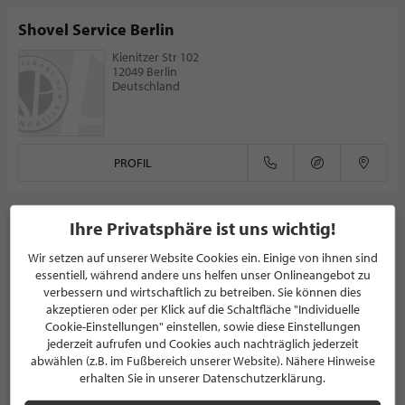
Shovel Service Berlin
Kienitzer Str 102
12049 Berlin
Deutschland
PROFIL
Ihre Privatsphäre ist uns wichtig!
Wir setzen auf unserer Website Cookies ein. Einige von ihnen sind
NEWSLETTER
essentiell, während andere uns helfen unser Onlineangebot zu
verbessern und wirtschaftlich zu betreiben. Sie können dies
Bleiben Sie immer UP TO DATE! Melden Sie sich jetzt für
akzeptieren oder per Klick auf die Schaltfläche "Individuelle
unseren STILPUNKTE®-Newsletter an und profitieren Sie
Cookie-Einstellungen" einstellen, sowie diese Einstellungen
von exklusiven
Neuigkeiten, Trends
und
Angeboten
jederzeit aufrufen und Cookies auch nachträglich jederzeit
abwählen (z.B. im Fußbereich unserer Website). Nähere Hinweise
Mit der Anmeldung für unseren Newsletter stimmen Sie
erhalten Sie in unserer Datenschutzerklärung.
unseren
Datenschutzbestimmungen
zu. Eine
Abmeldung
ist jederzeit möglich.