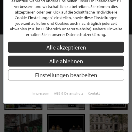
essentiell, während andere uns helfen unser Onlineangebot zu
MITGLIEDSCHAFT BEI STILPUNKTE®
verbessern und wirtschaftlich zu betreiben. Sie können dies
akzeptieren oder per Klick auf die Schaltfläche "Individuelle
Cookie-Einstellungen" einstellen, sowie diese Einstellungen
JETZT GRATIS BEWERBEN
jederzeit aufrufen und Cookies auch nachträglich jederzeit
abwählen (z.B. im Fußbereich unserer Website). Nähere Hinweise
erhalten Sie in unserer Datenschutzerklärung.
Alle akzeptieren
STILPUNKTE AUF
Alle ablehnen
INSTAGRAM
Einstellungen bearbeiten
Impressum
AGB & Datenschutz
Kontakt