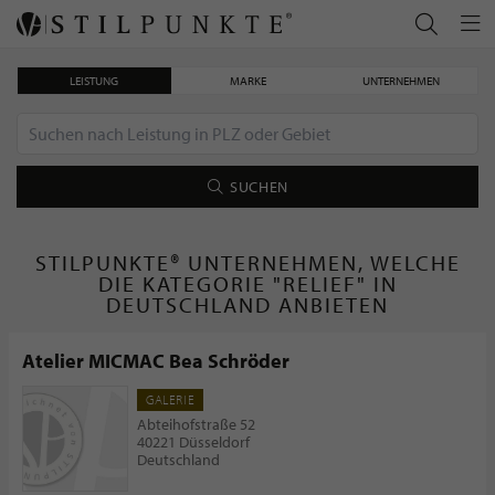
LEISTUNG
MARKE
UNTERNEHMEN
SUCHEN
STILPUNKTE® UNTERNEHMEN, WELCHE
DIE KATEGORIE "RELIEF" IN
DEUTSCHLAND ANBIETEN
Atelier MICMAC Bea Schröder
GALERIE
Abteihofstraße 52
40221 Düsseldorf
Deutschland