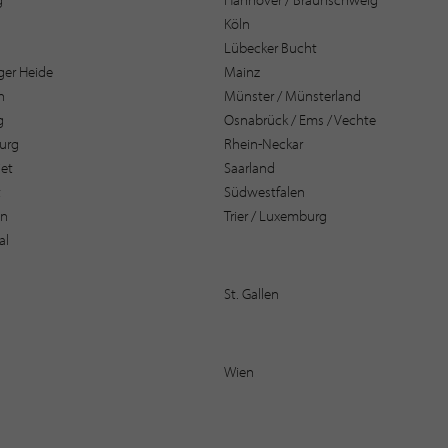
Köln
Lübecker Bucht
er Heide
Mainz
n
Münster / Münsterland
g
Osnabrück / Ems / Vechte
urg
Rhein-Neckar
et
Saarland
t
Südwestfalen
en
Trier / Luxemburg
al
St. Gallen
Wien