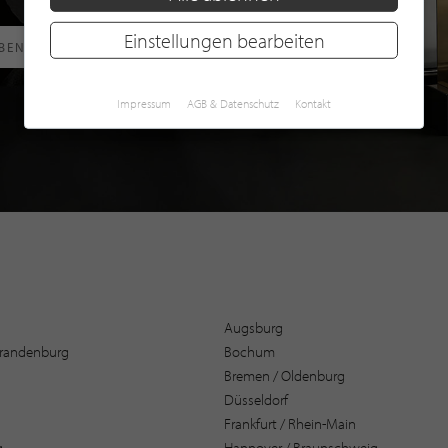
Einstellungen bearbeiten
RBEN
Impressum
AGB & Datenschutz
Kontakt
Augsburg
 Brandenburg
Bochum
Bremen / Oldenburg
Düsseldorf
Frankfurt / Rhein-Main
g
Hannover / Braunschweig