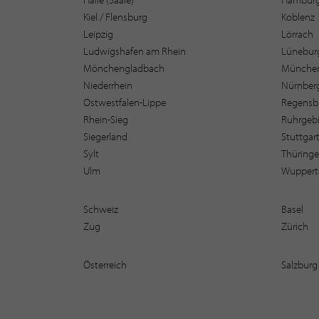
Kiel / Flensburg
Koblenz
Leipzig
Lörrach
Ludwigshafen am Rhein
Lüneburg
Mönchengladbach
Münche
Niederrhein
Nürnber
Ostwestfalen-Lippe
Regensb
Rhein-Sieg
Ruhrgebi
Siegerland
Stuttgar
Sylt
Thüring
Ulm
Wuppert
Schweiz
Basel
Zug
Zürich
Österreich
Salzburg