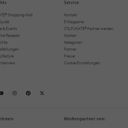
ghts
Service
KTE® Shopping-Mall
Kontakt
Guide
E-Magazine
e & Events
STILPUNKTE®-Partner werden
sche Rezepte
Marken
ichte
Kategorien
pfehlungen
Partner
Lifestyle
Presse
interview
Cookie-Einstellungen
NKTE auf Facebook
STILPUNKTE auf Youtube
STILPUNKTE auf Instagram
STILPUNKTE auf Pinterest
STILPUNKTE auf X
nehmen
Medienpartner von: