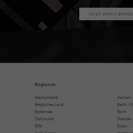
JETZT GRATIS BEWE
Regionen
Deutschland
Aachen
Bergisches Land
Berlin /
Bodensee
Bonn
Dortmund
Dresden
Eifel
Essen
Halle (Saale)
Hambur