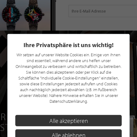
Ihre Privatsphäre ist uns wichtig!
Wir setzen auf unserer Website Cookies ein. Einige von ihnen
sind essentiell, während andere uns helfen unser
Onlineangebot zu verbessern und wirtschaftlich zu betreiben.
Sie können dies akzeptieren oder per Klick auf die
Schaltfläche "Individuelle Cookie-Einstellungen" einstellen,
sowie diese Einstellungen jederzeit aufrufen und Cookies
auch nachträglich jederzeit abwählen (z.B. im Fußbereich
unserer Website). Nähere Hinweise erhalten Sie in unserer
Datenschutzerklärung.
R EINE GRATIS
Alle akzeptieren
 STILPUNKTE®
Alle ablehnen