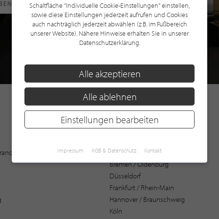
RBEN
Schaltfläche "Individuelle Cookie-Einstellungen" einstellen,
sowie diese Einstellungen jederzeit aufrufen und Cookies
auch nachträglich jederzeit abwählen (z.B. im Fußbereich
unserer Website). Nähere Hinweise erhalten Sie in unserer
Datenschutzerklärung.
Alle akzeptieren
Alle ablehnen
Einstellungen bearbeiten
Augsburg
Impressum
AGB & Datenschutz
Kontakt
 Brandenburg
Bochum
Bremen / Oldenburg
Düsseldorf
Frankfurt / Rhein-Main
g
Hannover / Braunschweig
Köln