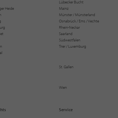
Lübecker Bucht
er Heide
Mainz
n
Münster / Münsterland
g
Osnabrück / Ems / Vechte
urg
Rhein-Neckar
et
Saarland
t
Südwestfalen
en
Trier / Luxemburg
al
St. Gallen
Wien
ghts
Service