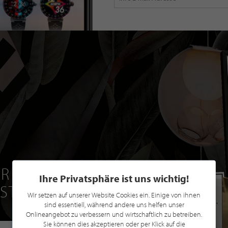
R EINE GRATIS
Ihre Privatsphäre ist uns wichtig!
 STILPUNKTE®
Wir setzen auf unserer Website Cookies ein. Einige von ihnen
sind essentiell, während andere uns helfen unser
Onlineangebot zu verbessern und wirtschaftlich zu betreiben.
Sie können dies akzeptieren oder per Klick auf die