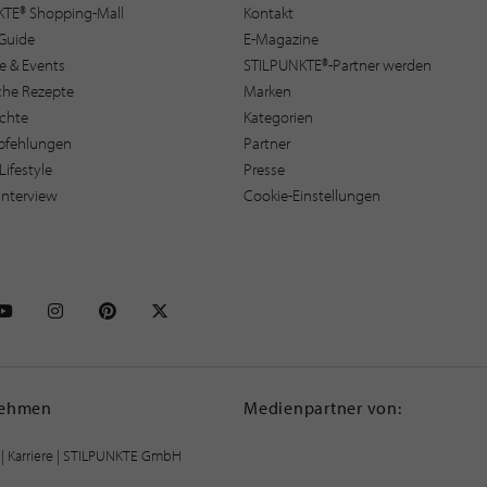
KTE® Shopping-Mall
Kontakt
Guide
E-Magazine
e & Events
STILPUNKTE®-Partner werden
sche Rezepte
Marken
ichte
Kategorien
pfehlungen
Partner
Lifestyle
Presse
interview
Cookie-Einstellungen
NKTE auf Facebook
STILPUNKTE auf Youtube
STILPUNKTE auf Instagram
STILPUNKTE auf Pinterest
STILPUNKTE auf X
nehmen
Medienpartner von:
|
Karriere
| STILPUNKTE GmbH