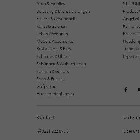
Auto & Mobiles
STILPUN
Beratung & Dienstleistungen
Product 
Fitness & Gesundheit
Angebot
Kunst & Galerien
Kulinari
Leben & Wohnen
Reiseber
Mode & Accessoires
Hotelem
Restaurants & Bars
Trends & 
Schmuck & Uhren
Experten
Schönheit & Wohlbefinden
Speisen & Genuss
Sport & Freizeit
Golfpartner
Hotelempfehlungen
STILPU
Kontakt
Unter
0221 222 895 0
Über uns