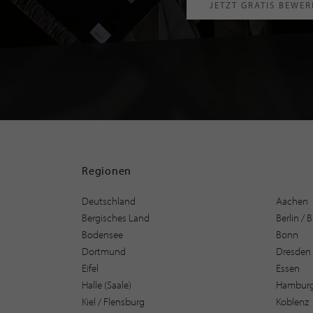
JETZT GRATIS BEWE
Regionen
Deutschland
Aachen
Bergisches Land
Berlin /
Bodensee
Bonn
Dortmund
Dresden
Eifel
Essen
Halle (Saale)
Hambur
Kiel / Flensburg
Koblenz