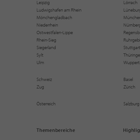
Leipzig
Lörrach
Ludwigshafen am Rhein
Lüneburg
Mönchengladbach
Münche
Niederrhein
Nürnber
Ostwestfalen-Lippe
Regensb
Rhein-Sieg
Ruhrgebi
Siegerland
Stuttgar
Sylt
Thüring
Ulm
Wuppert
Schweiz
Basel
Zug
Zürich
Österreich
Salzburg
Themenbereiche
Highli