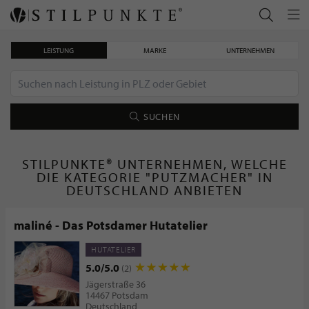
LEISTUNG
MARKE
UNTERNEHMEN
SUCHEN
STILPUNKTE® UNTERNEHMEN, WELCHE
DIE KATEGORIE "PUTZMACHER" IN
DEUTSCHLAND ANBIETEN
maliné - Das Potsdamer Hutatelier
HUTATELIER
5.0/5.0
(2)
Jägerstraße 36
14467 Potsdam
Deutschland