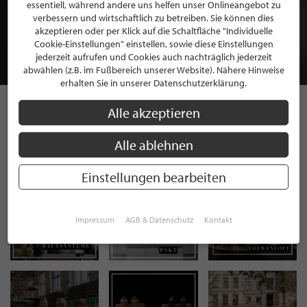
BEWERBEN SIE SICH FÜR EINE GRATIS
essentiell, während andere uns helfen unser Onlineangebot zu
MITGLIEDSCHAFT BEI STILPUNKTE®
verbessern und wirtschaftlich zu betreiben. Sie können dies
akzeptieren oder per Klick auf die Schaltfläche "Individuelle
Cookie-Einstellungen" einstellen, sowie diese Einstellungen
JETZT GRATIS BEWERBEN
jederzeit aufrufen und Cookies auch nachträglich jederzeit
abwählen (z.B. im Fußbereich unserer Website). Nähere Hinweise
erhalten Sie in unserer Datenschutzerklärung.
Alle akzeptieren
STILPUNKTE AUF
Alle ablehnen
INSTAGRAM
Einstellungen bearbeiten
Impressum
AGB & Datenschutz
Kontakt