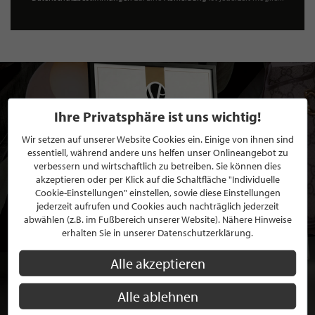
Ihre Privatsphäre ist uns wichtig!
Wir setzen auf unserer Website Cookies ein. Einige von ihnen sind
essentiell, während andere uns helfen unser Onlineangebot zu
verbessern und wirtschaftlich zu betreiben. Sie können dies
akzeptieren oder per Klick auf die Schaltfläche "Individuelle
Cookie-Einstellungen" einstellen, sowie diese Einstellungen
jederzeit aufrufen und Cookies auch nachträglich jederzeit
abwählen (z.B. im Fußbereich unserer Website). Nähere Hinweise
erhalten Sie in unserer Datenschutzerklärung.
Alle akzeptieren
Alle ablehnen
BEWERBEN SIE SICH FÜR EINE GRATIS