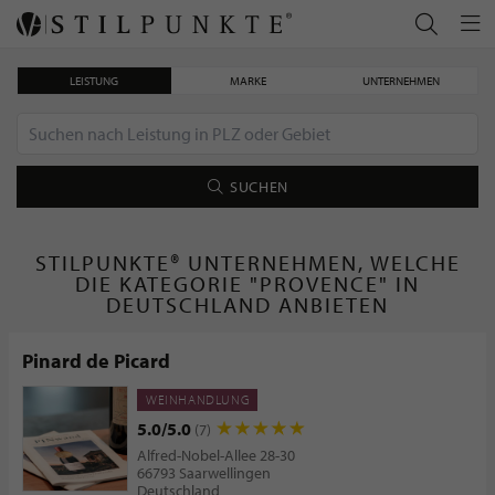
LEISTUNG
MARKE
UNTERNEHMEN
SUCHEN
STILPUNKTE® UNTERNEHMEN, WELCHE
DIE KATEGORIE "PROVENCE" IN
DEUTSCHLAND ANBIETEN
Pinard de Picard
WEINHANDLUNG
5.0/5.0
(7)
Alfred-Nobel-Allee 28-30
66793 Saarwellingen
Deutschland