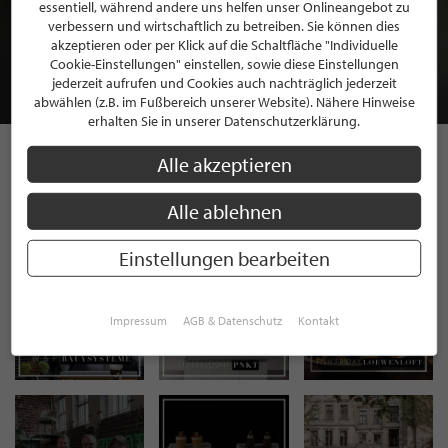
BEWERBEN SIE SICH FÜR EINE GRATIS
essentiell, während andere uns helfen unser Onlineangebot zu
MITGLIEDSCHAFT BEI STILPUNKTE®
verbessern und wirtschaftlich zu betreiben. Sie können dies
akzeptieren oder per Klick auf die Schaltfläche "Individuelle
Cookie-Einstellungen" einstellen, sowie diese Einstellungen
JETZT GRATIS BEWERBEN
jederzeit aufrufen und Cookies auch nachträglich jederzeit
abwählen (z.B. im Fußbereich unserer Website). Nähere Hinweise
erhalten Sie in unserer Datenschutzerklärung.
Alle akzeptieren
STILPUNKTE AUF
Alle ablehnen
INSTAGRAM
Einstellungen bearbeiten
Impressum
AGB & Datenschutz
Kontakt