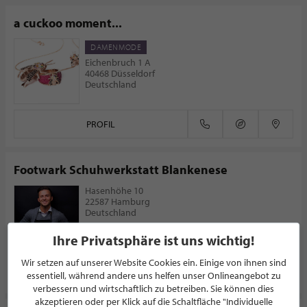
a cuckoo moment...
DAMENMODE
Eichenbruch 1 A
40468 Düsseldorf
Deutschland
PROFIL
Footwark Schuhwerkstatt Blankenese
Hasenhöhe 10
22587 Hamburg
Deutschland
Ihre Privatsphäre ist uns wichtig!
Wir setzen auf unserer Website Cookies ein. Einige von ihnen sind
PROFIL
essentiell, während andere uns helfen unser Onlineangebot zu
verbessern und wirtschaftlich zu betreiben. Sie können dies
akzeptieren oder per Klick auf die Schaltfläche "Individuelle