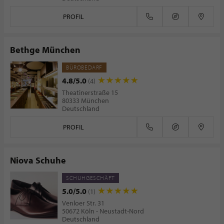
PROFIL
Bethge München
BÜROBEDARF
4.8/5.0
(4)
Theatinerstraße 15
80333 München
Deutschland
PROFIL
Niova Schuhe
SCHUHGESCHÄFT
5.0/5.0
(1)
Venloer Str. 31
50672 Köln - Neustadt-Nord
Deutschland