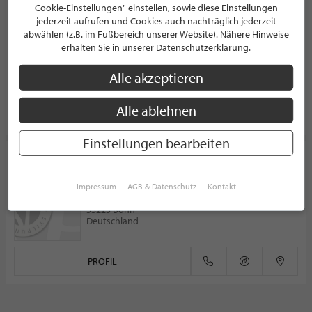
Cookie-Einstellungen" einstellen, sowie diese Einstellungen
ANY DI
jederzeit aufrufen und Cookies auch nachträglich jederzeit
Feringastraße 9
abwählen (z.B. im Fußbereich unserer Website). Nähere Hinweise
85774 München
erhalten Sie in unserer Datenschutzerklärung.
Deutschland
Alle akzeptieren
Alle ablehnen
PROFIL
Einstellungen bearbeiten
Timeless
MODEGESCHÄFT
Impressum
AGB & Datenschutz
Kontakt
Fabristr. 8
53225 Bonn
Deutschland
PROFIL