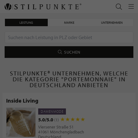
LEISTUNG
MARKE
UNTERNEHMEN
SUCHEN
STILPUNKTE® UNTERNEHMEN, WELCHE
DIE KATEGORIE "PORTEMONNAIE" IN
DEUTSCHLAND ANBIETEN
Inside Living
DAMENMODE
5.0/5.0
(1)
Viersener Straße 51
41061 Mönchengladbach
Deutschland