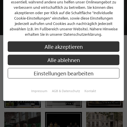
BEWERBEN SIE SICH FÜR EINE GRATIS
essentiell, während andere uns helfen unser Onlineangebot zu
MITGLIEDSCHAFT BEI STILPUNKTE®
verbessern und wirtschaftlich zu betreiben. Sie können dies
akzeptieren oder per Klick auf die Schaltfläche "Individuelle
Cookie-Einstellungen" einstellen, sowie diese Einstellungen
JETZT GRATIS BEWERBEN
jederzeit aufrufen und Cookies auch nachträglich jederzeit
abwählen (z.B. im Fußbereich unserer Website). Nähere Hinweise
erhalten Sie in unserer Datenschutzerklärung.
Alle akzeptieren
STILPUNKTE AUF
Alle ablehnen
INSTAGRAM
Einstellungen bearbeiten
Impressum
AGB & Datenschutz
Kontakt