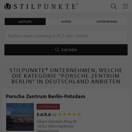
LEISTUNG
MARKE
UNTERNEHMEN
SUCHEN
STILPUNKTE® UNTERNEHMEN, WELCHE
DIE KATEGORIE "PORSCHE ZENTRUM
BERLIN" IN DEUTSCHLAND ANBIETEN
Porsche Zentrum Berlin-Potsdam
AUTOHAUS
5.0/5.0
(4)
Albert-Einstein-Ring 49
14532 Kleinmachnow
Deutschland