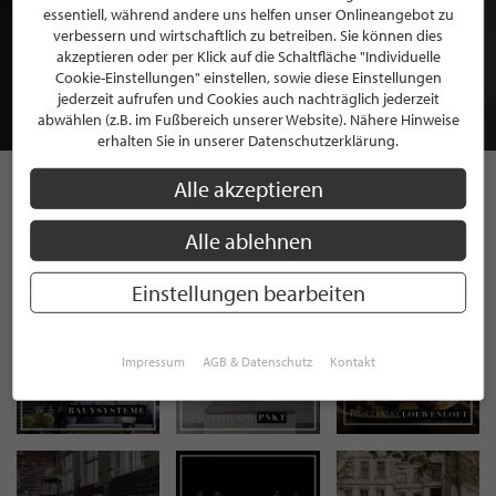
BEWERBEN SIE SICH FÜR EINE GRATIS
essentiell, während andere uns helfen unser Onlineangebot zu
verbessern und wirtschaftlich zu betreiben. Sie können dies
MITGLIEDSCHAFT BEI STILPUNKTE®
akzeptieren oder per Klick auf die Schaltfläche "Individuelle
Cookie-Einstellungen" einstellen, sowie diese Einstellungen
jederzeit aufrufen und Cookies auch nachträglich jederzeit
JETZT GRATIS BEWERBEN
abwählen (z.B. im Fußbereich unserer Website). Nähere Hinweise
erhalten Sie in unserer Datenschutzerklärung.
Alle akzeptieren
STILPUNKTE AUF
Alle ablehnen
INSTAGRAM
Einstellungen bearbeiten
Impressum
AGB & Datenschutz
Kontakt