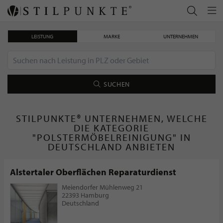
LEISTUNG
MARKE
UNTERNEHMEN
SUCHEN
STILPUNKTE® UNTERNEHMEN, WELCHE
DIE KATEGORIE
"POLSTERMÖBELREINIGUNG" IN
DEUTSCHLAND ANBIETEN
Alstertaler Oberflächen Reparaturdienst
Meiendorfer Mühlenweg 21
22393 Hamburg
Deutschland