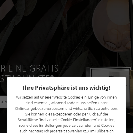
R EINE GRATIS
 STILPUNKTE®
Ihre Privatsphäre ist uns wichtig!
Wir setzen auf unserer Website Cookies ein. Einige von ihnen
RBEN
sind essentiell, während andere uns helfen unser
Onlineangebot zu verbessern und wirtschaftlich zu betreiben.
Sie können dies akzeptieren oder per Klick auf die
Schaltfläche "Individuelle Cookie-Einstellungen" einstellen,
sowie diese Einstellungen jederzeit aufrufen und Cookies
auch nachträglich jederzeit abwählen (z.B. im Fußbereich