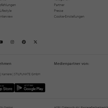
pfehlungen
Partner
Lifestyle
Presse
interview
Cookie-Einstellungen
NKTE auf Facebook
STILPUNKTE auf Youtube
STILPUNKTE auf Instagram
STILPUNKTE auf Pinterest
STILPUNKTE auf X
nehmen
Medienpartner von:
|
Karriere
| STILPUNKTE GmbH
IEN GmbH
AGB
|
Datenschutz
|
Barrierefreiheitserk