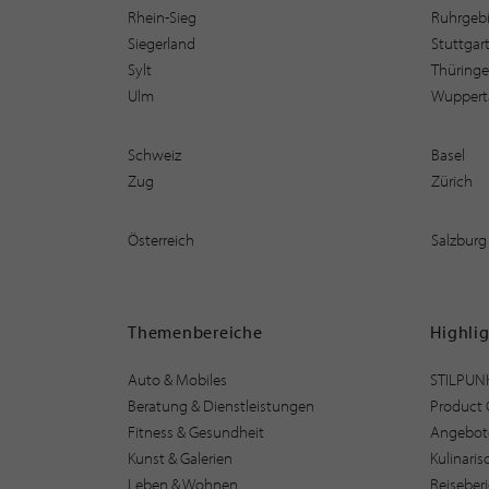
Rhein-Sieg
Ruhrgebi
Siegerland
Stuttgar
Sylt
Thüring
Ulm
Wuppert
Schweiz
Basel
Zug
Zürich
Österreich
Salzburg
Themenbereiche
Highli
Auto & Mobiles
STILPUN
Beratung & Dienstleistungen
Product 
Fitness & Gesundheit
Angebot
Kunst & Galerien
Kulinari
Leben & Wohnen
Reiseber