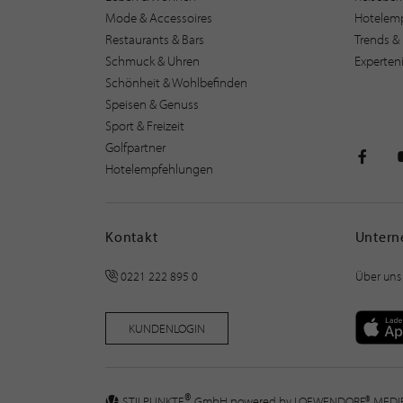
Mode & Accessoires
Hotelem
Restaurants & Bars
Trends & 
Schmuck & Uhren
Experten
Schönheit & Wohlbefinden
Speisen & Genuss
Sport & Freizeit
Golfpartner
Hotelempfehlungen
STILPU
Kontakt
Unter
0221 222 895 0
Über uns
KUNDENLOGIN
®
STILPUNKTE
GmbH powered by
LOEWENDORF® MED