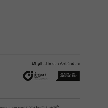
Mitglied in den Verbänden:
®
lärung
|
Impressum
| © 2026 by STILPUNKTE