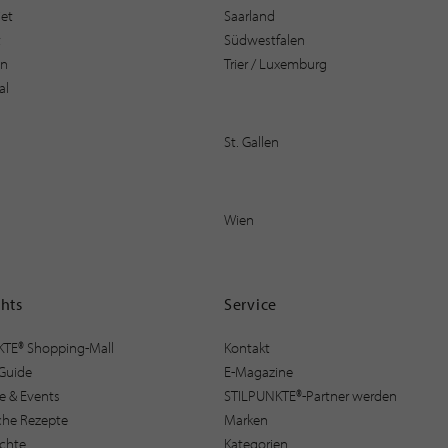
et
Saarland
t
Südwestfalen
en
Trier / Luxemburg
al
St. Gallen
Wien
ghts
Service
KTE® Shopping-Mall
Kontakt
Guide
E-Magazine
e & Events
STILPUNKTE®-Partner werden
sche Rezepte
Marken
ichte
Kategorien