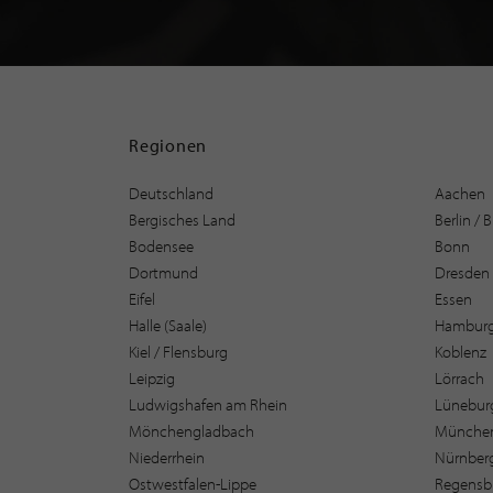
Regionen
Deutschland
Aachen
Bergisches Land
Berlin /
Bodensee
Bonn
Dortmund
Dresden
Eifel
Essen
Halle (Saale)
Hambur
Kiel / Flensburg
Koblenz
Leipzig
Lörrach
Ludwigshafen am Rhein
Lüneburg
Mönchengladbach
Münche
Niederrhein
Nürnber
Ostwestfalen-Lippe
Regensb