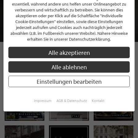
BEWERBEN SIE SICH FÜR EINE GRATIS
essentiell, während andere uns helfen unser Onlineangebot zu
verbessern und wirtschaftlich zu betreiben. Sie können dies
MITGLIEDSCHAFT BEI STILPUNKTE®
akzeptieren oder per Klick auf die Schaltfläche "Individuelle
Cookie-Einstellungen" einstellen, sowie diese Einstellungen
jederzeit aufrufen und Cookies auch nachträglich jederzeit
JETZT GRATIS BEWERBEN
abwählen (z.B. im Fußbereich unserer Website). Nähere Hinweise
erhalten Sie in unserer Datenschutzerklärung.
Alle akzeptieren
STILPUNKTE AUF
Alle ablehnen
INSTAGRAM
Einstellungen bearbeiten
Impressum
AGB & Datenschutz
Kontakt