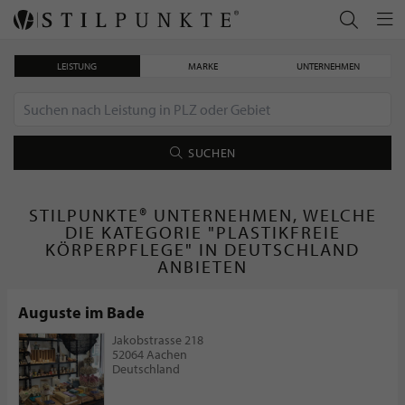
LEISTUNG
MARKE
UNTERNEHMEN
SUCHEN
STILPUNKTE® UNTERNEHMEN, WELCHE
DIE KATEGORIE "PLASTIKFREIE
KÖRPERPFLEGE" IN DEUTSCHLAND
ANBIETEN
Auguste im Bade
Jakobstrasse 218
52064 Aachen
Deutschland