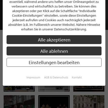
BEWERBEN SIE SICH FÜR EINE GRATIS
essentiell, während andere uns helfen unser Onlineangebot zu
MITGLIEDSCHAFT BEI STILPUNKTE®
verbessern und wirtschaftlich zu betreiben. Sie können dies
akzeptieren oder per Klick auf die Schaltfläche "Individuelle
Cookie-Einstellungen" einstellen, sowie diese Einstellungen
JETZT GRATIS BEWERBEN
jederzeit aufrufen und Cookies auch nachträglich jederzeit
abwählen (z.B. im Fußbereich unserer Website). Nähere Hinweise
erhalten Sie in unserer Datenschutzerklärung.
Alle akzeptieren
STILPUNKTE AUF
Alle ablehnen
INSTAGRAM
Einstellungen bearbeiten
Impressum
AGB & Datenschutz
Kontakt