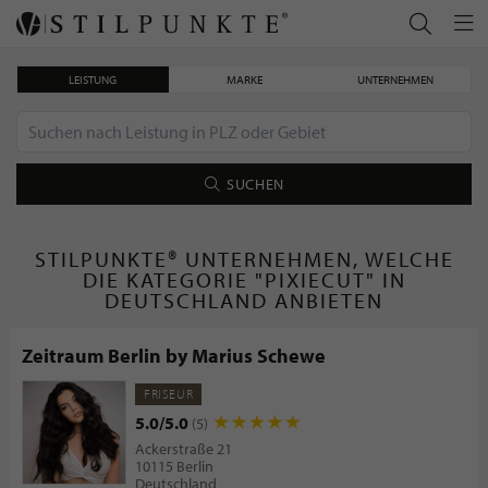
LEISTUNG
MARKE
UNTERNEHMEN
SUCHEN
STILPUNKTE® UNTERNEHMEN, WELCHE
DIE KATEGORIE "PIXIECUT" IN
DEUTSCHLAND ANBIETEN
Zeitraum Berlin by Marius Schewe
FRISEUR
5.0/5.0
(5)
Ackerstraße 21
10115 Berlin
Deutschland