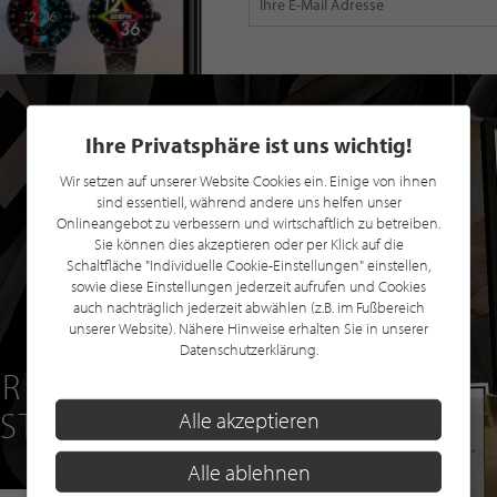
Ihre Privatsphäre ist uns wichtig!
Wir setzen auf unserer Website Cookies ein. Einige von ihnen
sind essentiell, während andere uns helfen unser
Onlineangebot zu verbessern und wirtschaftlich zu betreiben.
Sie können dies akzeptieren oder per Klick auf die
Schaltfläche "Individuelle Cookie-Einstellungen" einstellen,
sowie diese Einstellungen jederzeit aufrufen und Cookies
auch nachträglich jederzeit abwählen (z.B. im Fußbereich
unserer Website). Nähere Hinweise erhalten Sie in unserer
Datenschutzerklärung.
R EINE GRATIS
 STILPUNKTE®
Alle akzeptieren
Alle ablehnen