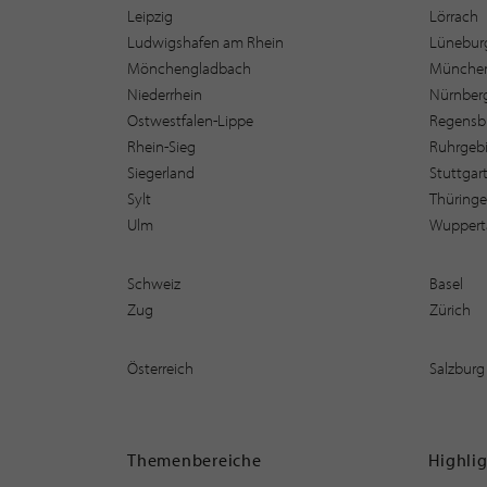
Leipzig
Lörrach
Ludwigshafen am Rhein
Lüneburg
Mönchengladbach
Münche
Niederrhein
Nürnber
Ostwestfalen-Lippe
Regensb
Rhein-Sieg
Ruhrgebi
Siegerland
Stuttgar
Sylt
Thüring
Ulm
Wuppert
Schweiz
Basel
Zug
Zürich
Österreich
Salzburg
Themenbereiche
Highli