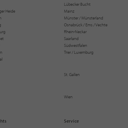
Lübecker Bucht
er Heide
Mainz
n
Münster / Münsterland
g
Osnabrück / Ems / Vechte
urg
Rhein-Neckar
et
Saarland
t
Südwestfalen
en
Trier / Luxemburg
al
St. Gallen
Wien
ghts
Service