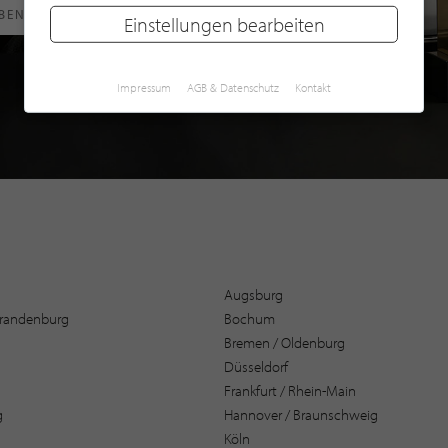
RBEN
Einstellungen bearbeiten
Impressum
AGB & Datenschutz
Kontakt
Augsburg
 Brandenburg
Bochum
Bremen / Oldenburg
Düsseldorf
Frankfurt / Rhein-Main
g
Hannover / Braunschweig
Köln