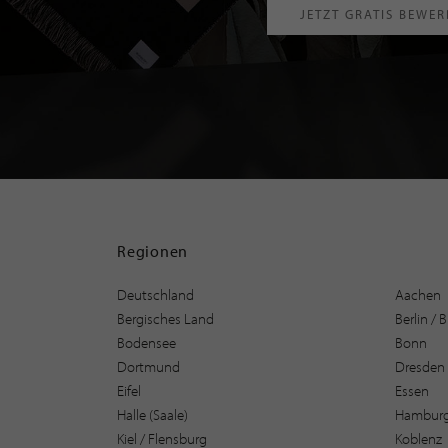
JETZT GRATIS BEWE
Regionen
Deutschland
Aachen
Bergisches Land
Berlin /
Bodensee
Bonn
Dortmund
Dresden
Eifel
Essen
Halle (Saale)
Hambur
Kiel / Flensburg
Koblenz