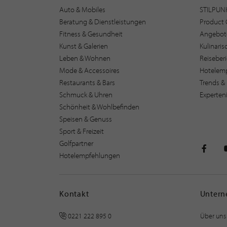
Auto & Mobiles
STILPUN
Beratung & Dienstleistungen
Product 
Fitness & Gesundheit
Angebot
Kunst & Galerien
Kulinari
Leben & Wohnen
Reiseber
Mode & Accessoires
Hotelem
Restaurants & Bars
Trends & 
Schmuck & Uhren
Experten
Schönheit & Wohlbefinden
Speisen & Genuss
Sport & Freizeit
Golfpartner
Hotelempfehlungen
STILPU
Kontakt
Unter
0221 222 895 0
Über uns