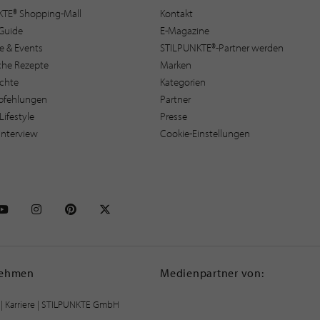
KTE® Shopping-Mall
Kontakt
Guide
E-Magazine
e & Events
STILPUNKTE®-Partner werden
sche Rezepte
Marken
ichte
Kategorien
pfehlungen
Partner
Lifestyle
Presse
interview
Cookie-Einstellungen
NKTE auf Facebook
STILPUNKTE auf Youtube
STILPUNKTE auf Instagram
STILPUNKTE auf Pinterest
STILPUNKTE auf X
nehmen
Medienpartner von:
|
Karriere
| STILPUNKTE GmbH