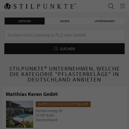
LEISTUNG
MARKE
UNTERNEHMEN
SUCHEN
STILPUNKTE® UNTERNEHMEN, WELCHE
DIE KATEGORIE "PFLASTERBELÄGE" IN
DEUTSCHLAND ANBIETEN
Matthias Keren GmbH
GARTEN & LANDSCHAFTSBAUER
Rotdornweg 24
51107 Köln
Deutschland