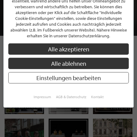
essentiell, während andere uns helfen unser Onlineangebot zu
MITGLIEDSCHAFT BEI STILPUNKTE®
verbessern und wirtschaftlich zu betreiben. Sie können dies
akzeptieren oder per Klick auf die Schaltfläche "Individuelle
Cookie-Einstellungen" einstellen, sowie diese Einstellungen
JETZT GRATIS BEWERBEN
jederzeit aufrufen und Cookies auch nachträglich jederzeit
abwählen (z.B. im Fußbereich unserer Website). Nähere Hinweise
erhalten Sie in unserer Datenschutzerklärung.
Alle akzeptieren
STILPUNKTE AUF
Alle ablehnen
INSTAGRAM
Einstellungen bearbeiten
Impressum
AGB & Datenschutz
Kontakt