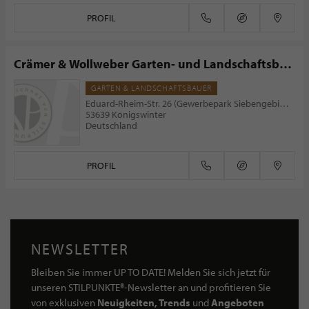
PROFIL
Crämer & Wollweber Garten- und Landschaftsbau
GmbH
GARTEN & LANDSCHAFTSBAUER
Eduard-Rheim-Str. 26 (Gewerbepark Siebengebirge)
53639 Königswinter
Deutschland
PROFIL
NEWSLETTER
Bleiben Sie immer UP TO DATE! Melden Sie sich jetzt für
unseren STILPUNKTE®-Newsletter an und profitieren Sie
von exklusiven
Neuigkeiten, Trends
und
Angeboten