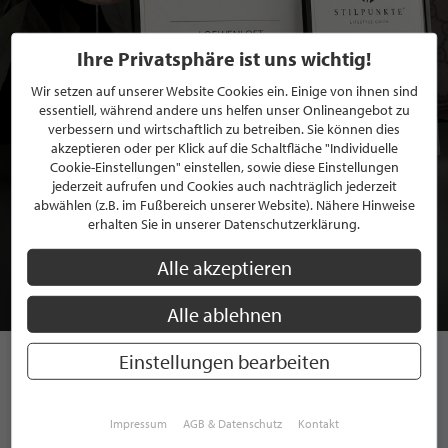
Ihre Privatsphäre ist uns wichtig!
Wir setzen auf unserer Website Cookies ein. Einige von ihnen sind
essentiell, während andere uns helfen unser Onlineangebot zu
verbessern und wirtschaftlich zu betreiben. Sie können dies
akzeptieren oder per Klick auf die Schaltfläche "Individuelle
Cookie-Einstellungen" einstellen, sowie diese Einstellungen
jederzeit aufrufen und Cookies auch nachträglich jederzeit
BEWERBEN SIE SICH FÜR EINE GRATIS
abwählen (z.B. im Fußbereich unserer Website). Nähere Hinweise
erhalten Sie in unserer Datenschutzerklärung.
MITGLIEDSCHAFT BEI STILPUNKTE®
Alle akzeptieren
JETZT GRATIS BEWERBEN
Alle ablehnen
Einstellungen bearbeiten
STILPUNKTE AUF
INSTAGRAM
Impressum
AGB & Datenschutz
Kontakt