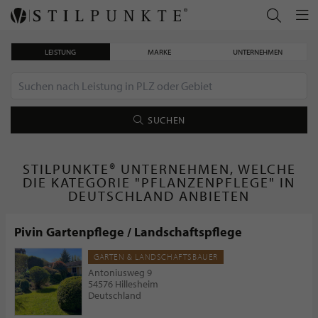
LEISTUNG
MARKE
UNTERNEHMEN
SUCHEN
STILPUNKTE® UNTERNEHMEN, WELCHE
DIE KATEGORIE "PFLANZENPFLEGE" IN
DEUTSCHLAND ANBIETEN
Pivin Gartenpflege / Landschaftspflege
GARTEN & LANDSCHAFTSBAUER
Antoniusweg 9
54576 Hillesheim
Deutschland