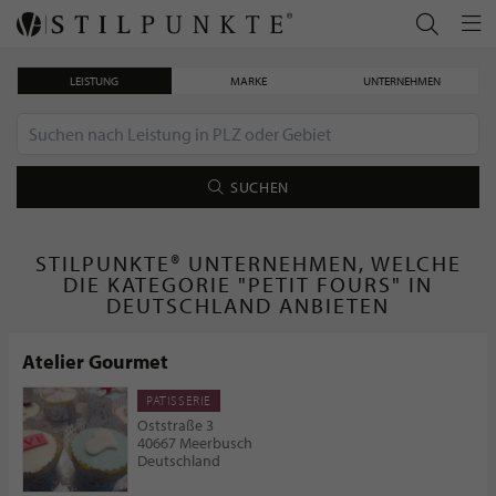
LEISTUNG
MARKE
UNTERNEHMEN
SUCHEN
STILPUNKTE® UNTERNEHMEN, WELCHE
DIE KATEGORIE "PETIT FOURS" IN
DEUTSCHLAND ANBIETEN
Atelier Gourmet
PATISSERIE
Oststraße 3
40667 Meerbusch
Deutschland