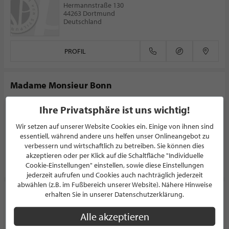
Hermannstraße 130
44263 Dortmund
Deutschland
PROFIL
Madame Monsieur Bonn
PATISSERIE
Ihre Privatsphäre ist uns wichtig!
Römerplatz 3
53173 Bonn
Wir setzen auf unserer Website Cookies ein. Einige von ihnen sind
Deutschland
essentiell, während andere uns helfen unser Onlineangebot zu
verbessern und wirtschaftlich zu betreiben. Sie können dies
akzeptieren oder per Klick auf die Schaltfläche "Individuelle
PROFIL
Cookie-Einstellungen" einstellen, sowie diese Einstellungen
jederzeit aufrufen und Cookies auch nachträglich jederzeit
abwählen (z.B. im Fußbereich unserer Website). Nähere Hinweise
èpi
erhalten Sie in unserer Datenschutzerklärung.
PATISSERIE
Alle akzeptieren
Maximilianstraße 28a