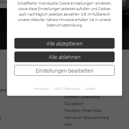
RBEN
Schaltfläche "Individuelle Cookie-Einstellungen" einstellen,
sowie diese Einstellungen jederzeit aufrufen und Cookies
auch nachträglich jederzeit abwählen (z.B. im Fußbereich
unserer Website). Nähere Hinweise erhalten Sie in unserer
Datenschutzerklärung.
Alle akzeptieren
Alle ablehnen
Einstellungen bearbeiten
Augsburg
Impressum
AGB & Datenschutz
Kontakt
 Brandenburg
Bochum
Bremen / Oldenburg
Düsseldorf
Frankfurt / Rhein-Main
g
Hannover / Braunschweig
Köln