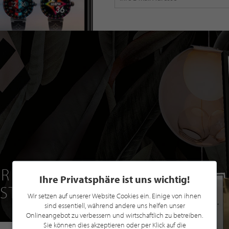
R EINE GRATIS
Ihre Privatsphäre ist uns wichtig!
 STILPUNKTE®
Wir setzen auf unserer Website Cookies ein. Einige von ihnen
sind essentiell, während andere uns helfen unser
Onlineangebot zu verbessern und wirtschaftlich zu betreiben.
Sie können dies akzeptieren oder per Klick auf die