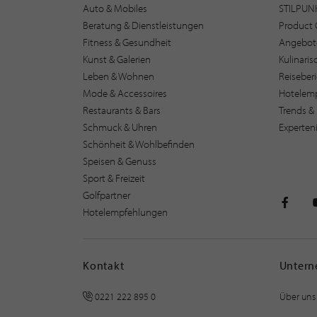
Auto & Mobiles
STILPUN
Beratung & Dienstleistungen
Product 
Fitness & Gesundheit
Angebot
Kunst & Galerien
Kulinari
Leben & Wohnen
Reiseber
Mode & Accessoires
Hotelem
Restaurants & Bars
Trends & 
Schmuck & Uhren
Experten
Schönheit & Wohlbefinden
Speisen & Genuss
Sport & Freizeit
Golfpartner
Hotelempfehlungen
STILPU
Kontakt
Unter
0221 222 895 0
Über uns