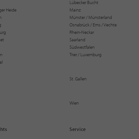
Lübecker Bucht
er Heide
Mainz
n
Münster / Münsterland
g
Osnabrück / Ems / Vechte
urg
Rhein-Neckar
et
Saarland
t
Südwestfalen
en
Trier / Luxemburg
al
St. Gallen
Wien
ghts
Service