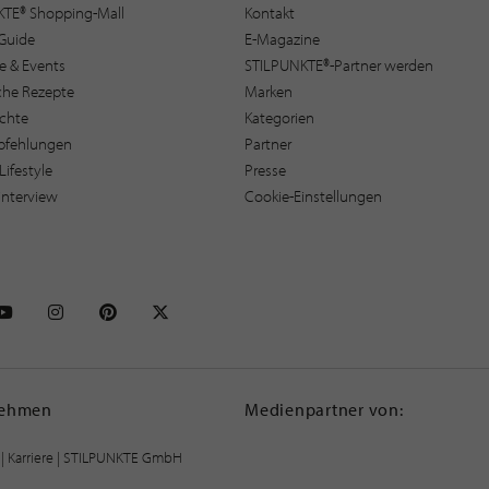
KTE® Shopping-Mall
Kontakt
Guide
E-Magazine
e & Events
STILPUNKTE®-Partner werden
sche Rezepte
Marken
ichte
Kategorien
pfehlungen
Partner
Lifestyle
Presse
interview
Cookie-Einstellungen
NKTE auf Facebook
STILPUNKTE auf Youtube
STILPUNKTE auf Instagram
STILPUNKTE auf Pinterest
STILPUNKTE auf X
nehmen
Medienpartner von:
|
Karriere
| STILPUNKTE GmbH