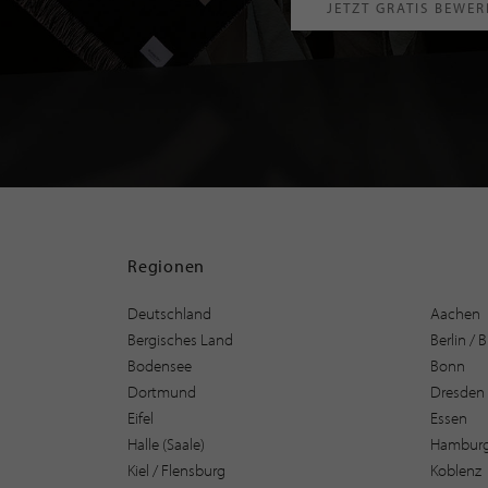
JETZT GRATIS BEWE
Regionen
Deutschland
Aachen
Bergisches Land
Berlin /
Bodensee
Bonn
Dortmund
Dresden
Eifel
Essen
Halle (Saale)
Hambur
Kiel / Flensburg
Koblenz