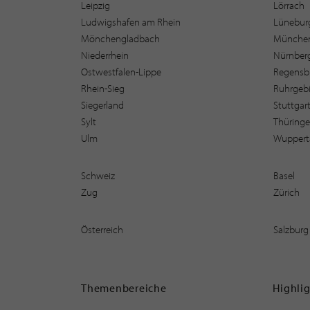
Leipzig
Lörrach
Ludwigshafen am Rhein
Lüneburg
Mönchengladbach
Münche
Niederrhein
Nürnber
Ostwestfalen-Lippe
Regensb
Rhein-Sieg
Ruhrgebi
Siegerland
Stuttgar
Sylt
Thüring
Ulm
Wuppert
Schweiz
Basel
Zug
Zürich
Österreich
Salzburg
Themenbereiche
Highli