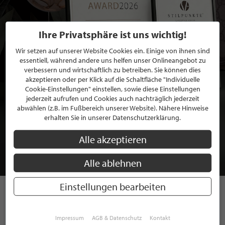
Ihre Privatsphäre ist uns wichtig!
Wir setzen auf unserer Website Cookies ein. Einige von ihnen sind
essentiell, während andere uns helfen unser Onlineangebot zu
verbessern und wirtschaftlich zu betreiben. Sie können dies
akzeptieren oder per Klick auf die Schaltfläche "Individuelle
Cookie-Einstellungen" einstellen, sowie diese Einstellungen
jederzeit aufrufen und Cookies auch nachträglich jederzeit
abwählen (z.B. im Fußbereich unserer Website). Nähere Hinweise
BEWERBEN SIE SICH FÜR EINE GRATIS
erhalten Sie in unserer Datenschutzerklärung.
MITGLIEDSCHAFT BEI STILPUNKTE®
Alle akzeptieren
JETZT GRATIS BEWERBEN
Alle ablehnen
Einstellungen bearbeiten
STILPUNKTE AUF
Impressum
AGB & Datenschutz
Kontakt