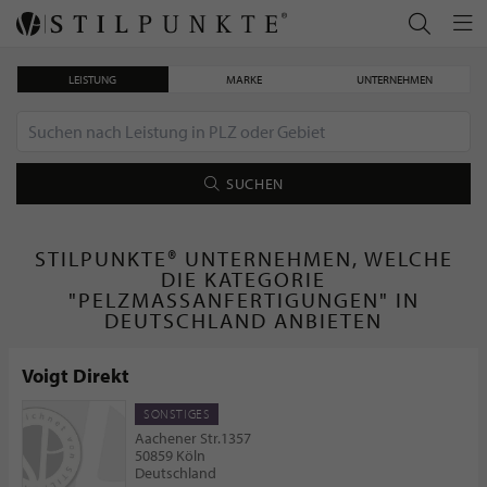
LEISTUNG
MARKE
UNTERNEHMEN
SUCHEN
STILPUNKTE® UNTERNEHMEN, WELCHE
DIE KATEGORIE
"PELZMASSANFERTIGUNGEN" IN D
EUTSCHLAND ANBIETEN
Voigt Direkt
SONSTIGES
Aachener Str.1357
50859 Köln
Deutschland