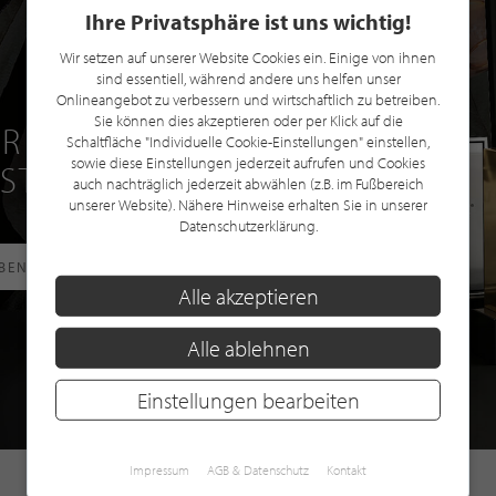
Ihre Privatsphäre ist uns wichtig!
Wir setzen auf unserer Website Cookies ein. Einige von ihnen
sind essentiell, während andere uns helfen unser
Onlineangebot zu verbessern und wirtschaftlich zu betreiben.
Sie können dies akzeptieren oder per Klick auf die
R EINE GRATIS
Schaltfläche "Individuelle Cookie-Einstellungen" einstellen,
sowie diese Einstellungen jederzeit aufrufen und Cookies
 STILPUNKTE®
auch nachträglich jederzeit abwählen (z.B. im Fußbereich
unserer Website). Nähere Hinweise erhalten Sie in unserer
Datenschutzerklärung.
RBEN
Alle akzeptieren
Alle ablehnen
Einstellungen bearbeiten
Impressum
AGB & Datenschutz
Kontakt