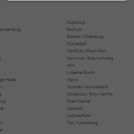
Augsburg
 Brandenburg
Bochum
Bremen / Oldenburg
Düsseldorf
Frankfurt / Rhein-Main
g
Hannover / Braunschweig
Köln
Lübecker Bucht
er Heide
Mainz
n
Münster / Münsterland
g
Osnabrück / Ems / Vechte
urg
Rhein-Neckar
et
Saarland
t
Südwestfalen
en
Trier / Luxemburg
al