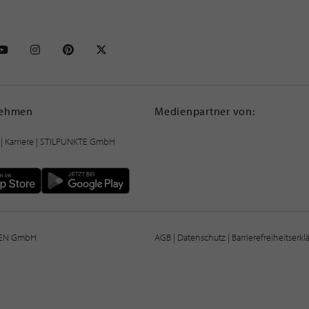
NKTE auf Facebook
STILPUNKTE auf Youtube
STILPUNKTE auf Instagram
STILPUNKTE auf Pinterest
STILPUNKTE auf X
nehmen
Medienpartner von:
|
Karriere
| STILPUNKTE GmbH
IEN GmbH
AGB
|
Datenschutz
|
Barrierefreiheitserk