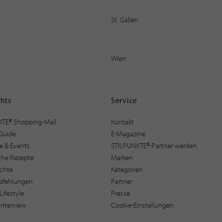
St. Gallen
Wien
ghts
Service
KTE® Shopping-Mall
Kontakt
Guide
E-Magazine
e & Events
STILPUNKTE®-Partner werden
sche Rezepte
Marken
ichte
Kategorien
pfehlungen
Partner
Lifestyle
Presse
interview
Cookie-Einstellungen