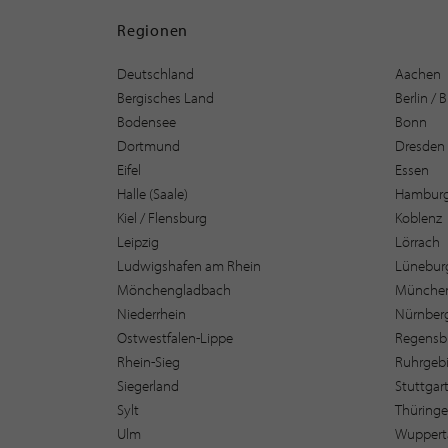
Regionen
Deutschland
Aachen
Bergisches Land
Berlin /
Bodensee
Bonn
Dortmund
Dresden
Eifel
Essen
Halle (Saale)
Hambur
Kiel / Flensburg
Koblenz
Leipzig
Lörrach
Ludwigshafen am Rhein
Lüneburg
Mönchengladbach
Münche
Niederrhein
Nürnber
Ostwestfalen-Lippe
Regensb
Rhein-Sieg
Ruhrgebi
Siegerland
Stuttgar
Sylt
Thüring
Ulm
Wuppert