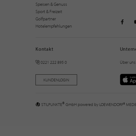
Speisen & Genuss
Sport & Freizeit
Golfpartner
Hotelempfehlungen
STILPU
Kontakt
Unter
0221 222 895 0
Über uns
KUNDENLOGIN
®
STILPUNKTE
GmbH powered by
LOEWENDORF® MED