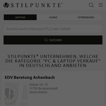
LEISTUNG
MARKE
UNTERNEHMEN
SUCHEN
STILPUNKTE® UNTERNEHMEN, WELCHE
DIE KATEGORIE "PC & LAPTOP VERKAUF"
IN DEUTSCHLAND ANBIETEN
EDV Beratung Achenbach
Kölner Str. 75
51702 Bergneustadt
Deutschland