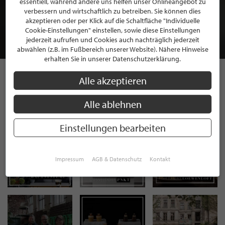
essentiell, während andere uns helfen unser Onlineangebot zu
MITGLIEDSCHAFT BEI STILPUNKTE®
verbessern und wirtschaftlich zu betreiben. Sie können dies
akzeptieren oder per Klick auf die Schaltfläche "Individuelle
Cookie-Einstellungen" einstellen, sowie diese Einstellungen
JETZT GRATIS BEWERBEN
jederzeit aufrufen und Cookies auch nachträglich jederzeit
abwählen (z.B. im Fußbereich unserer Website). Nähere Hinweise
erhalten Sie in unserer Datenschutzerklärung.
Alle akzeptieren
STILPUNKTE AUF
Alle ablehnen
INSTAGRAM
Einstellungen bearbeiten
Impressum
AGB & Datenschutz
Kontakt