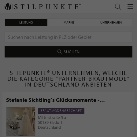
LEISTUNG
MARKE
UNTERNEHMEN
SUCHEN
STILPUNKTE® UNTERNEHMEN, WELCHE
DIE KATEGORIE "PARTNER-BRAUTMODE"
IN DEUTSCHLAND ANBIETEN
Stefanie Sichtling´s Glücksmomente -
Brautmoden & Kosmetik
BRAUTMODENGESCHÄFT
Mittelstraße 5 a
50189 Elsdorf
Deutschland