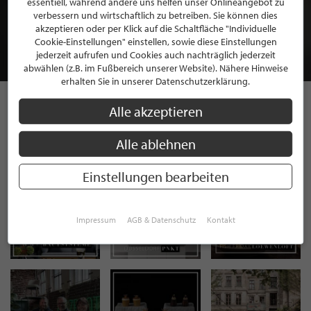
essentiell, während andere uns helfen unser Onlineangebot zu
MITGLIEDSCHAFT BEI STILPUNKTE®
verbessern und wirtschaftlich zu betreiben. Sie können dies
akzeptieren oder per Klick auf die Schaltfläche "Individuelle
Cookie-Einstellungen" einstellen, sowie diese Einstellungen
JETZT GRATIS BEWERBEN
jederzeit aufrufen und Cookies auch nachträglich jederzeit
abwählen (z.B. im Fußbereich unserer Website). Nähere Hinweise
erhalten Sie in unserer Datenschutzerklärung.
Alle akzeptieren
STILPUNKTE AUF
Alle ablehnen
INSTAGRAM
Einstellungen bearbeiten
Impressum
AGB & Datenschutz
Kontakt