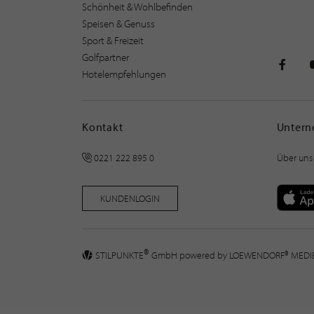
Schönheit & Wohlbefinden
Speisen & Genuss
Sport & Freizeit
Golfpartner
Hotelempfehlungen
STILPU
Kontakt
Unter
0221 222 895 0
Über uns
KUNDENLOGIN
®
STILPUNKTE
GmbH powered by
LOEWENDORF® MED