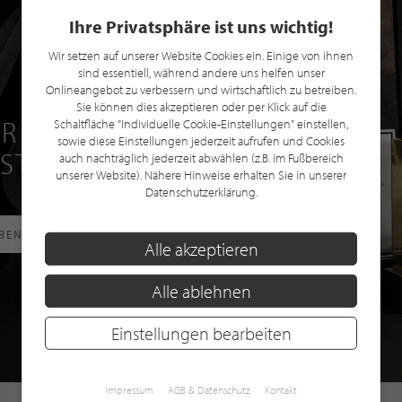
Ihre Privatsphäre ist uns wichtig!
Wir setzen auf unserer Website Cookies ein. Einige von ihnen
sind essentiell, während andere uns helfen unser
Onlineangebot zu verbessern und wirtschaftlich zu betreiben.
Sie können dies akzeptieren oder per Klick auf die
R EINE GRATIS
Schaltfläche "Individuelle Cookie-Einstellungen" einstellen,
sowie diese Einstellungen jederzeit aufrufen und Cookies
 STILPUNKTE®
auch nachträglich jederzeit abwählen (z.B. im Fußbereich
unserer Website). Nähere Hinweise erhalten Sie in unserer
Datenschutzerklärung.
RBEN
Alle akzeptieren
Alle ablehnen
Einstellungen bearbeiten
Impressum
AGB & Datenschutz
Kontakt