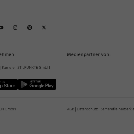
NKTE auf Facebook
STILPUNKTE auf Youtube
STILPUNKTE auf Instagram
STILPUNKTE auf Pinterest
STILPUNKTE auf X
nehmen
Medienpartner von:
|
Karriere
| STILPUNKTE GmbH
IEN GmbH
AGB
|
Datenschutz
|
Barrierefreiheitserk