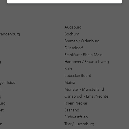
Augsburg
 Brandenburg
Bochum
Bremen / Oldenburg
Düsseldorf
Frankfurt / Rhein-Main
g
Hannover / Braunschweig
Köln
Lübecker Bucht
er Heide
Mainz
n
Münster / Münsterland
g
Osnabrück / Ems / Vechte
urg
Rhein-Neckar
et
Saarland
t
Südwestfalen
en
Trier / Luxemburg