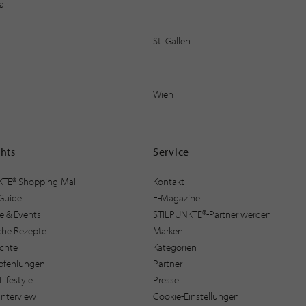
al
St. Gallen
Wien
ghts
Service
KTE® Shopping-Mall
Kontakt
Guide
E-Magazine
e & Events
STILPUNKTE®-Partner werden
sche Rezepte
Marken
ichte
Kategorien
pfehlungen
Partner
Lifestyle
Presse
interview
Cookie-Einstellungen