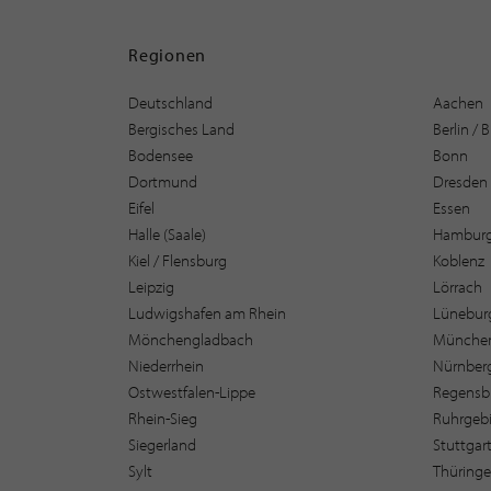
Regionen
Deutschland
Aachen
Bergisches Land
Berlin /
Bodensee
Bonn
Dortmund
Dresden
Eifel
Essen
Halle (Saale)
Hambur
Kiel / Flensburg
Koblenz
Leipzig
Lörrach
Ludwigshafen am Rhein
Lüneburg
Mönchengladbach
Münche
Niederrhein
Nürnber
Ostwestfalen-Lippe
Regensb
Rhein-Sieg
Ruhrgebi
Siegerland
Stuttgar
Sylt
Thüring