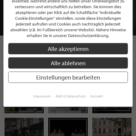
essentiell, während andere uns helfen unser Onlineangebot zu
MITGLIEDSCHAFT BEI STILPUNKTE®
verbessern und wirtschaftlich zu betreiben. Sie können dies
akzeptieren oder per Klick auf die Schaltfläche "Individuelle
Cookie-Einstellungen" einstellen, sowie diese Einstellungen
JETZT GRATIS BEWERBEN
jederzeit aufrufen und Cookies auch nachträglich jederzeit
abwählen (z.B. im Fußbereich unserer Website). Nähere Hinweise
erhalten Sie in unserer Datenschutzerklärung.
Alle akzeptieren
STILPUNKTE AUF
Alle ablehnen
INSTAGRAM
Einstellungen bearbeiten
Impressum
AGB & Datenschutz
Kontakt