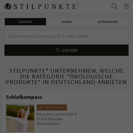
LEISTUNG
MARKE
UNTERNEHMEN
SUCHEN
STILPUNKTE® UNTERNEHMEN, WELCHE
DIE KATEGORIE "ÖKOLOGISCHE
PRODUKTE" IN DEUTSCHLAND ANBIETEN
Schlafkompass
BETTENSTUDIO
Bautzner Landstraße 5
01324 Dresden
Deutschland