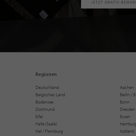
JETZT GRATIS BEWE
Regionen
Deutschland
Aachen
Bergisches Land
Berlin /
Bodensee
Bonn
Dortmund
Dresden
Eifel
Essen
Halle (Saale)
Hambur
Kiel / Flensburg
Koblenz