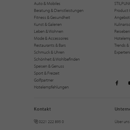
Auto & Mobiles
STILPUN
Beratung & Dienstleistungen
Product 
Fitness & Gesundheit
Angebot
Kunst & Galerien
Kulinari
Leben & Wohnen
Reiseber
Mode & Accessoires
Hotelem
Restaurants & Bars
Trends & 
Schmuck & Uhren
Experten
Schönheit & Wohlbefinden
Speisen & Genuss
Sport & Freizeit
Golfpartner
Hotelempfehlungen
STILPU
Kontakt
Unter
0221 222 895 0
Über uns