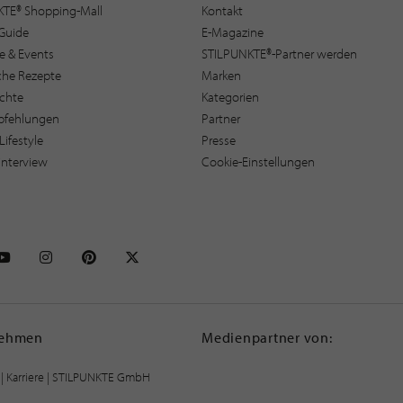
KTE® Shopping-Mall
Kontakt
Guide
E-Magazine
e & Events
STILPUNKTE®-Partner werden
sche Rezepte
Marken
ichte
Kategorien
pfehlungen
Partner
Lifestyle
Presse
interview
Cookie-Einstellungen
NKTE auf Facebook
STILPUNKTE auf Youtube
STILPUNKTE auf Instagram
STILPUNKTE auf Pinterest
STILPUNKTE auf X
nehmen
Medienpartner von:
|
Karriere
| STILPUNKTE GmbH