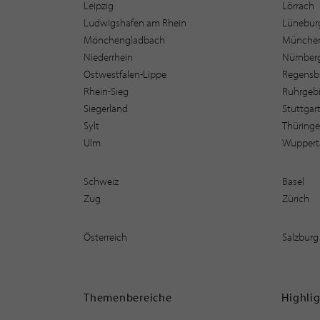
Leipzig
Lörrach
Ludwigshafen am Rhein
Lüneburg
Mönchengladbach
Münche
Niederrhein
Nürnber
Ostwestfalen-Lippe
Regensb
Rhein-Sieg
Ruhrgebi
Siegerland
Stuttgar
Sylt
Thüring
Ulm
Wuppert
Schweiz
Basel
Zug
Zürich
Österreich
Salzburg
Themenbereiche
Highli