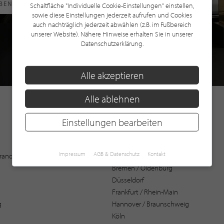
RBEN
Schaltfläche "Individuelle Cookie-Einstellungen" einstellen,
sowie diese Einstellungen jederzeit aufrufen und Cookies
auch nachträglich jederzeit abwählen (z.B. im Fußbereich
unserer Website). Nähere Hinweise erhalten Sie in unserer
Datenschutzerklärung.
Alle akzeptieren
Alle ablehnen
Einstellungen bearbeiten
Augsburg
Impressum
AGB & Datenschutz
Kontakt
 Brandenburg
Bochum
Bremen / Oldenburg
Düsseldorf
Frankfurt / Rhein-Main
g
Hannover / Braunschweig
Köln