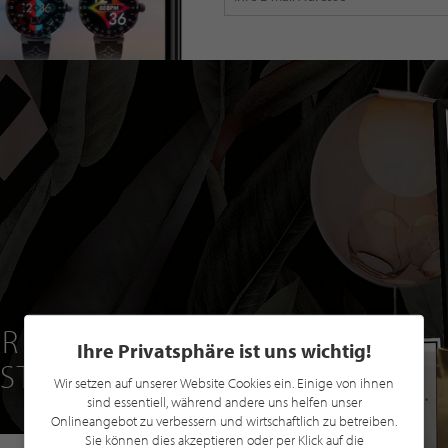
R EINE GRATIS
Ihre Privatsphäre ist uns wichtig!
 STILPUNKTE®
Wir setzen auf unserer Website Cookies ein. Einige von ihnen
sind essentiell, während andere uns helfen unser
Onlineangebot zu verbessern und wirtschaftlich zu betreiben.
Sie können dies akzeptieren oder per Klick auf die