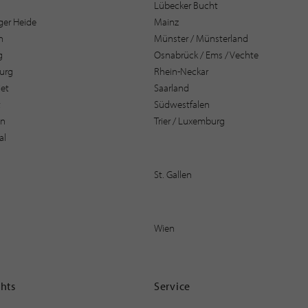
Lübecker Bucht
er Heide
Mainz
n
Münster / Münsterland
g
Osnabrück / Ems / Vechte
urg
Rhein-Neckar
et
Saarland
t
Südwestfalen
en
Trier / Luxemburg
al
St. Gallen
Wien
ghts
Service