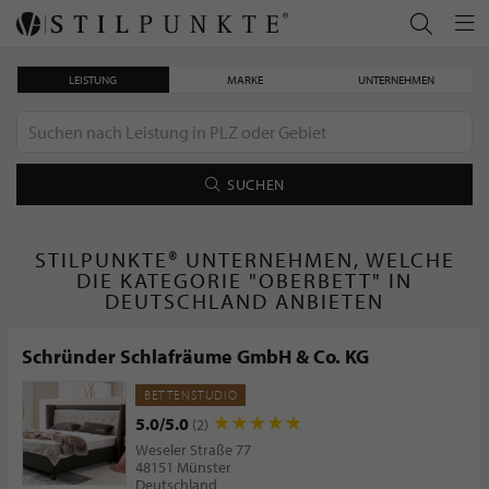
LEISTUNG
MARKE
UNTERNEHMEN
SUCHEN
STILPUNKTE® UNTERNEHMEN, WELCHE
DIE KATEGORIE "OBERBETT" IN
DEUTSCHLAND ANBIETEN
Schründer Schlafräume GmbH & Co. KG
BETTENSTUDIO
5.0/5.0
(2)
Weseler Straße 77
48151 Münster
Deutschland