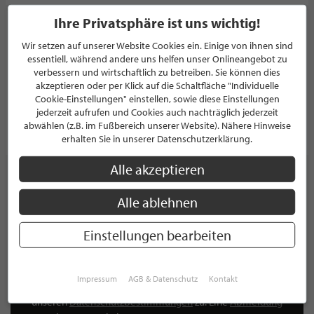
Ihre Privatsphäre ist uns wichtig!
Das Betten Haus oHG
Wir setzen auf unserer Website Cookies ein. Einige von ihnen sind
BETTENSTUDIO
essentiell, während andere uns helfen unser Onlineangebot zu
Bünder Straße 9 / Ecke Herforder Straße
verbessern und wirtschaftlich zu betreiben. Sie können dies
44625 Herne
akzeptieren oder per Klick auf die Schaltfläche "Individuelle
Deutschland
Cookie-Einstellungen" einstellen, sowie diese Einstellungen
jederzeit aufrufen und Cookies auch nachträglich jederzeit
abwählen (z.B. im Fußbereich unserer Website). Nähere Hinweise
PROFIL
erhalten Sie in unserer Datenschutzerklärung.
Alle akzeptieren
Alle ablehnen
NEWSLETTER
Einstellungen bearbeiten
Bleiben Sie immer UP TO DATE! Melden Sie sich jetzt für
unseren STILPUNKTE®-Newsletter an und profitieren Sie
von exklusiven
Neuigkeiten, Trends
und
Angeboten
Impressum
AGB & Datenschutz
Kontakt
Mit der Anmeldung für unseren Newsletter stimmen Sie
unseren
Datenschutzbestimmungen
zu. Eine
Abmeldung