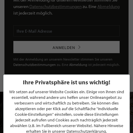
unseren
Datenschutzbestimmungen
zu. Eine
Abmeldung
ist jederzeit möglich.
ANMELDEN
Mit der Anmeldung an unserem Newsletter stimmen Sie unseren
Datenschutzbestimmungen
zu. Eine
Abmeldung
ist jederzeit möglich.
Ihre Privatsphäre ist uns wichtig!
Wir setzen auf unserer Website Cookies ein. Einige von ihnen sind
essentiell, während andere uns helfen unser Onlineangebot zu
verbessern und wirtschaftlich zu betreiben. Sie können dies
akzeptieren oder per Klick auf die Schaltfläche "Individuelle
Cookie-Einstellungen" einstellen, sowie diese Einstellungen
jederzeit aufrufen und Cookies auch nachträglich jederzeit
abwählen (z.B. im Fußbereich unserer Website). Nähere Hinweise
erhalten Sie in unserer Datenschutzerklärung.