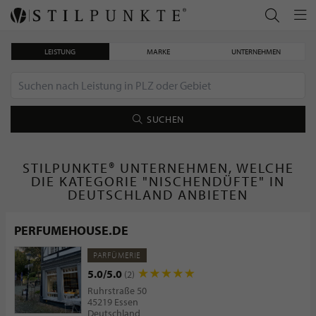
LEISTUNG
MARKE
UNTERNEHMEN
SUCHEN
STILPUNKTE® UNTERNEHMEN, WELCHE
DIE KATEGORIE "NISCHENDÜFTE" IN
DEUTSCHLAND ANBIETEN
PERFUMEHOUSE.DE
PARFÜMERIE
5.0/5.0
(2)
Ruhrstraße 50
45219 Essen
Deutschland