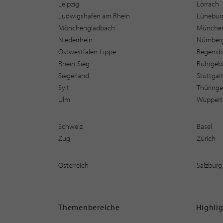
Leipzig
Lörrach
Ludwigshafen am Rhein
Lüneburg
Mönchengladbach
Münche
Niederrhein
Nürnber
Ostwestfalen-Lippe
Regensb
Rhein-Sieg
Ruhrgebi
Siegerland
Stuttgar
Sylt
Thüring
Ulm
Wuppert
Schweiz
Basel
Zug
Zürich
Österreich
Salzburg
Themenbereiche
Highli