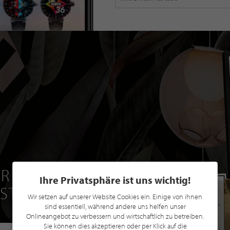
R EINE GRATIS
Ihre Privatsphäre ist uns wichtig!
 STILPUNKTE®
Wir setzen auf unserer Website Cookies ein. Einige von ihnen
sind essentiell, während andere uns helfen unser
Onlineangebot zu verbessern und wirtschaftlich zu betreiben.
Sie können dies akzeptieren oder per Klick auf die