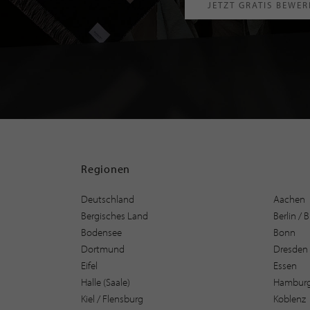
JETZT GRATIS BEWE
Regionen
Deutschland
Aachen
Bergisches Land
Berlin /
Bodensee
Bonn
Dortmund
Dresden
Eifel
Essen
Halle (Saale)
Hambur
Kiel / Flensburg
Koblenz