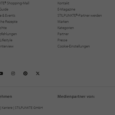
KTE® Shopping-Mall
Kontakt
Guide
E-Magazine
e & Events
STILPUNKTE®-Partner werden
sche Rezepte
Marken
ichte
Kategorien
pfehlungen
Partner
Lifestyle
Presse
interview
Cookie-Einstellungen
NKTE auf Facebook
STILPUNKTE auf Youtube
STILPUNKTE auf Instagram
STILPUNKTE auf Pinterest
STILPUNKTE auf X
nehmen
Medienpartner von:
|
Karriere
| STILPUNKTE GmbH