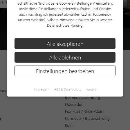
RBEN
Schaltfläche "Individuelle Cookie-Einstellungen" einstellen,
sowie diese Einstellungen jederzeit aufrufen und Cookies
auch nachträglich jederzeit abwählen (z.B. im Fußbereich
unserer Website). Nähere Hinweise erhalten Sie in unserer
Datenschutzerklärung.
Alle akzeptieren
Alle ablehnen
Einstellungen bearbeiten
Augsburg
Impressum
AGB & Datenschutz
Kontakt
 Brandenburg
Bochum
Bremen / Oldenburg
Düsseldorf
Frankfurt / Rhein-Main
g
Hannover / Braunschweig
Köln