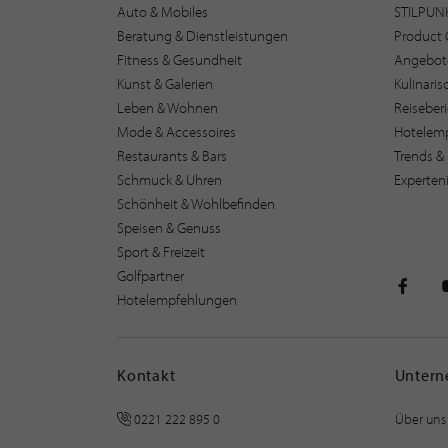
Auto & Mobiles
STILPUN
Beratung & Dienstleistungen
Product 
Fitness & Gesundheit
Angebot
Kunst & Galerien
Kulinari
Leben & Wohnen
Reiseber
Mode & Accessoires
Hotelem
Restaurants & Bars
Trends & 
Schmuck & Uhren
Experten
Schönheit & Wohlbefinden
Speisen & Genuss
Sport & Freizeit
Golfpartner
Hotelempfehlungen
STILPU
Kontakt
Unter
0221 222 895 0
Über uns