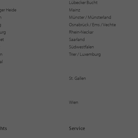
Lübecker Bucht
er Heide
Mainz
n
Münster / Münsterland
g
Osnabrück / Ems / Vechte
urg
Rhein-Neckar
et
Saarland
t
Südwestfalen
en
Trier / Luxemburg
al
St. Gallen
Wien
ghts
Service