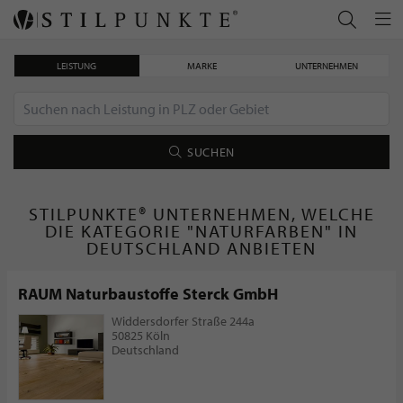
LEISTUNG
MARKE
UNTERNEHMEN
SUCHEN
STILPUNKTE® UNTERNEHMEN, WELCHE
DIE KATEGORIE "NATURFARBEN" IN
DEUTSCHLAND ANBIETEN
RAUM Naturbaustoffe Sterck GmbH
Widdersdorfer Straße 244a
50825 Köln
Deutschland