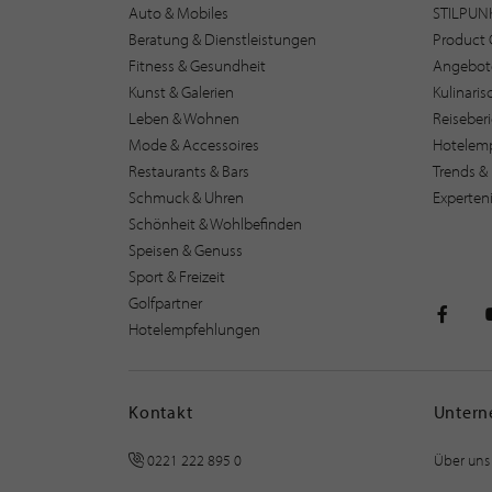
Auto & Mobiles
STILPUN
Beratung & Dienstleistungen
Product 
Fitness & Gesundheit
Angebot
Kunst & Galerien
Kulinari
Leben & Wohnen
Reiseber
Mode & Accessoires
Hotelem
Restaurants & Bars
Trends & 
Schmuck & Uhren
Experten
Schönheit & Wohlbefinden
Speisen & Genuss
Sport & Freizeit
Golfpartner
Hotelempfehlungen
STILPU
Kontakt
Unter
0221 222 895 0
Über uns