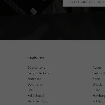
JETZT GRATIS BEWE
Regionen
Deutschland
Aachen
Bergisches Land
Berlin /
Bodensee
Bonn
Dortmund
Dresden
Eifel
Essen
Halle (Saale)
Hambur
Kiel / Flensburg
Koblenz