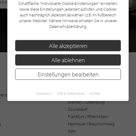
RBEN
Schaltfläche "Individuelle Cookie-Einstellungen" einstellen,
sowie diese Einstellungen jederzeit aufrufen und Cookies
auch nachträglich jederzeit abwählen (z.B. im Fußbereich
unserer Website). Nähere Hinweise erhalten Sie in unserer
Datenschutzerklärung.
Alle akzeptieren
Alle ablehnen
Einstellungen bearbeiten
Augsburg
Impressum
AGB & Datenschutz
Kontakt
 Brandenburg
Bochum
Bremen / Oldenburg
Düsseldorf
Frankfurt / Rhein-Main
g
Hannover / Braunschweig
Köln