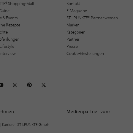
KTE® Shopping-Mall
Kontakt
Guide
E-Magazine
e & Events
STILPUNKTE®-Partner werden
sche Rezepte
Marken
ichte
Kategorien
pfehlungen
Partner
Lifestyle
Presse
interview
Cookie-Einstellungen
NKTE auf Facebook
STILPUNKTE auf Youtube
STILPUNKTE auf Instagram
STILPUNKTE auf Pinterest
STILPUNKTE auf X
nehmen
Medienpartner von:
|
Karriere
| STILPUNKTE GmbH