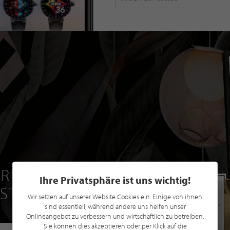
R EINE GRATIS
Ihre Privatsphäre ist uns wichtig!
 STILPUNKTE®
Wir setzen auf unserer Website Cookies ein. Einige von ihnen
sind essentiell, während andere uns helfen unser
Onlineangebot zu verbessern und wirtschaftlich zu betreiben.
Sie können dies akzeptieren oder per Klick auf die