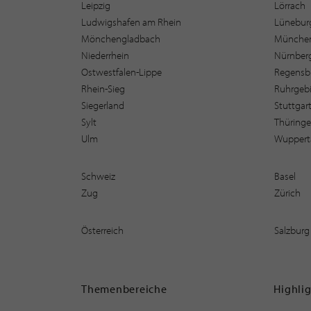
Leipzig
Lörrach
Ludwigshafen am Rhein
Lüneburg
Mönchengladbach
Münche
Niederrhein
Nürnber
Ostwestfalen-Lippe
Regensb
Rhein-Sieg
Ruhrgebi
Siegerland
Stuttgar
Sylt
Thüring
Ulm
Wuppert
Schweiz
Basel
Zug
Zürich
Österreich
Salzburg
Themenbereiche
Highli