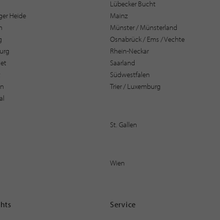
Lübecker Bucht
er Heide
Mainz
n
Münster / Münsterland
g
Osnabrück / Ems / Vechte
urg
Rhein-Neckar
et
Saarland
t
Südwestfalen
en
Trier / Luxemburg
al
St. Gallen
Wien
ghts
Service