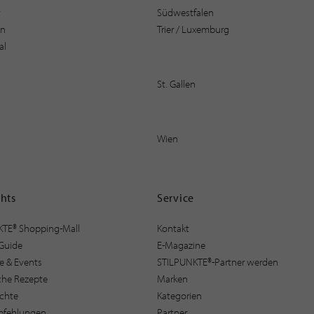
t
Südwestfalen
en
Trier / Luxemburg
al
St. Gallen
Wien
ghts
Service
KTE® Shopping-Mall
Kontakt
Guide
E-Magazine
e & Events
STILPUNKTE®-Partner werden
sche Rezepte
Marken
ichte
Kategorien
pfehlungen
Partner