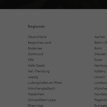
Regionen
Deutschland
Aachen
Bergisches Land
Berlin /
Bodensee
Bonn
Dortmund
Dresden
Eifel
Essen
Halle (Saale)
Hambur
Kiel / Flensburg
Koblenz
Leipzig
Lörrach
Ludwigshafen am Rhein
Lüneburg
Mönchengladbach
Münche
Niederrhein
Nürnber
Ostwestfalen-Lippe
Regensb
Rhein-Sieg
Ruhrgebi