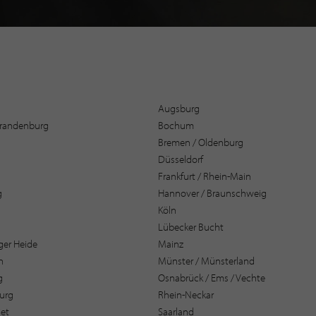
Augsburg
 Brandenburg
Bochum
Bremen / Oldenburg
Düsseldorf
Frankfurt / Rhein-Main
g
Hannover / Braunschweig
Köln
Lübecker Bucht
er Heide
Mainz
n
Münster / Münsterland
g
Osnabrück / Ems / Vechte
urg
Rhein-Neckar
et
Saarland