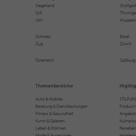
Siegerland
Stuttgar
Sylt
Thüring
Ulm
Wuppert
Schweiz
Basel
Zug
Zürich
Österreich
Salzburg
Themenbereiche
Highli
Auto & Mobiles
STILPUN
Beratung & Dienstleistungen
Product 
Fitness & Gesundheit
Angebot
Kunst & Galerien
Kulinari
Leben & Wohnen
Reiseber
Mode & Accessoires
Hotelem