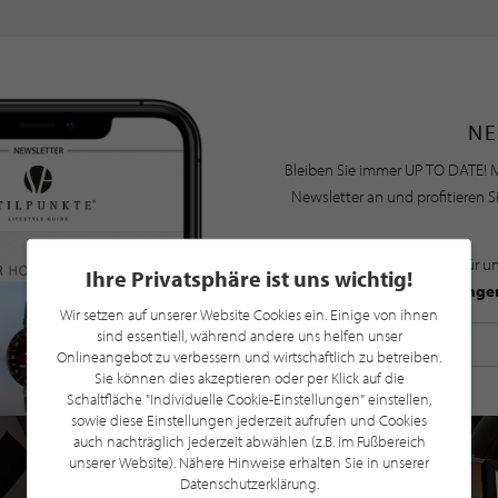
NE
Bleiben Sie immer UP TO DATE! M
Newsletter an und profitieren S
Mit der Anmeldung für u
Ihre Privatsphäre ist uns wichtig!
Datenschutzbestimmunge
Wir setzen auf unserer Website Cookies ein. Einige von ihnen
sind essentiell, während andere uns helfen unser
Onlineangebot zu verbessern und wirtschaftlich zu betreiben.
Sie können dies akzeptieren oder per Klick auf die
Schaltfläche "Individuelle Cookie-Einstellungen" einstellen,
sowie diese Einstellungen jederzeit aufrufen und Cookies
auch nachträglich jederzeit abwählen (z.B. im Fußbereich
unserer Website). Nähere Hinweise erhalten Sie in unserer
Datenschutzerklärung.