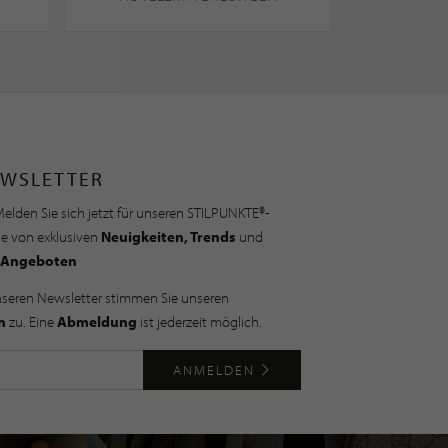
WSLETTER
elden Sie sich jetzt für unseren STILPUNKTE®-
ie von exklusiven
Neuigkeiten, Trends
und
Angeboten
nseren Newsletter stimmen Sie unseren
n
zu. Eine
Abmeldung
ist jederzeit möglich.
ANMELDEN