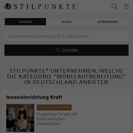
LEISTUNG
MARKE
UNTERNEHMEN
SUCHEN
STILPUNKTE® UNTERNEHMEN, WELCHE
DIE KATEGORIE "MÖBELAUFBEREITUNG"
IN DEUTSCHLAND ANBIETEN
Inneneinrichtung Kraft
RAUMAUSSTATTER
Truderinger Straße 298
81825 München
Deutschland