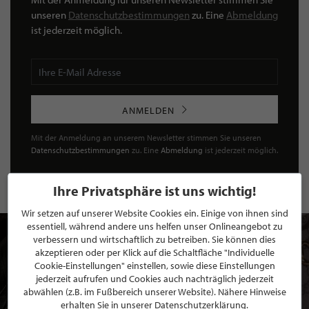
unseren
Datenschutzbestimmungen
zu. Eine
Abmeldung
ist jederzeit möglich.
ANMELDEN
Mit der Anmeldung an unserem Newsletter stimmen Sie unseren
Datenschutzbestimmungen
zu. Eine
Abmeldung
ist jederzeit möglich.
Ihre Privatsphäre ist uns wichtig!
Wir setzen auf unserer Website Cookies ein. Einige von ihnen sind
essentiell, während andere uns helfen unser Onlineangebot zu
verbessern und wirtschaftlich zu betreiben. Sie können dies
akzeptieren oder per Klick auf die Schaltfläche "Individuelle
Cookie-Einstellungen" einstellen, sowie diese Einstellungen
jederzeit aufrufen und Cookies auch nachträglich jederzeit
abwählen (z.B. im Fußbereich unserer Website). Nähere Hinweise
erhalten Sie in unserer Datenschutzerklärung.