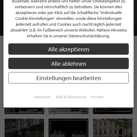
essentiell, während andere uns helfen unser Onlineangebot zu
MITGLIEDSCHAFT BEI STILPUNKTE®
verbessern und wirtschaftlich zu betreiben. Sie können dies
akzeptieren oder per Klick auf die Schaltfläche "Individuelle
Cookie-Einstellungen" einstellen, sowie diese Einstellungen
JETZT GRATIS BEWERBEN
jederzeit aufrufen und Cookies auch nachträglich jederzeit
abwählen (z.B. im Fußbereich unserer Website). Nähere Hinweise
erhalten Sie in unserer Datenschutzerklärung.
Alle akzeptieren
STILPUNKTE AUF
Alle ablehnen
INSTAGRAM
Einstellungen bearbeiten
Impressum
AGB & Datenschutz
Kontakt