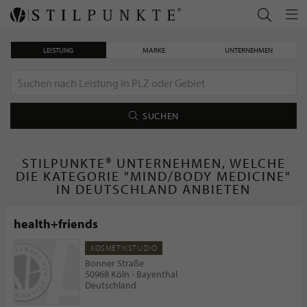
LEISTUNG
MARKE
UNTERNEHMEN
SUCHEN
STILPUNKTE® UNTERNEHMEN, WELCHE
DIE KATEGORIE "MIND/BODY MEDICINE"
IN DEUTSCHLAND ANBIETEN
health+friends
KOSMETIKSTUDIO
Bonner Straße
50968 Köln - Bayenthal
Deutschland