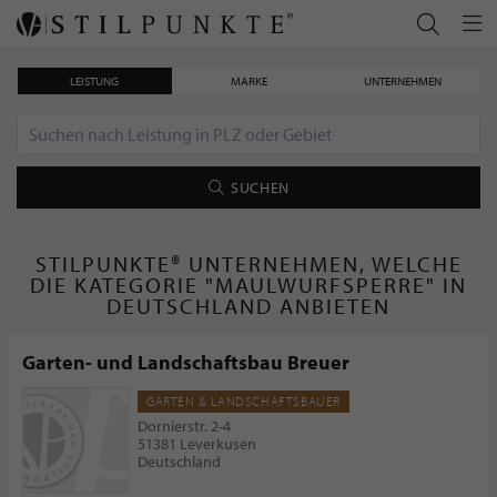
LEISTUNG
MARKE
UNTERNEHMEN
SUCHEN
STILPUNKTE® UNTERNEHMEN, WELCHE
DIE KATEGORIE "MAULWURFSPERRE" IN
DEUTSCHLAND ANBIETEN
Garten- und Landschaftsbau Breuer
GARTEN & LANDSCHAFTSBAUER
Dornierstr. 2-4
51381 Leverkusen
Deutschland