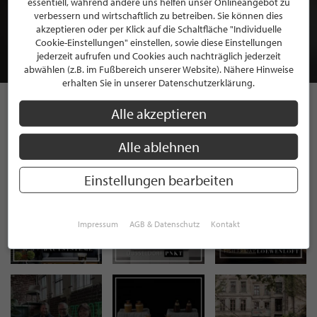
essentiell, während andere uns helfen unser Onlineangebot zu
MITGLIEDSCHAFT BEI STILPUNKTE®
verbessern und wirtschaftlich zu betreiben. Sie können dies
akzeptieren oder per Klick auf die Schaltfläche "Individuelle
Cookie-Einstellungen" einstellen, sowie diese Einstellungen
JETZT GRATIS BEWERBEN
jederzeit aufrufen und Cookies auch nachträglich jederzeit
abwählen (z.B. im Fußbereich unserer Website). Nähere Hinweise
erhalten Sie in unserer Datenschutzerklärung.
Alle akzeptieren
STILPUNKTE AUF
Alle ablehnen
INSTAGRAM
Einstellungen bearbeiten
Impressum
AGB & Datenschutz
Kontakt