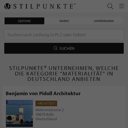
LEISTUNG
MARKE
UNTERNEHMEN
SUCHEN
STILPUNKTE® UNTERNEHMEN, WELCHE
DIE KATEGORIE "MATERIALITÄT" IN
DEUTSCHLAND ANBIETEN
Benjamin von Pidoll Architektur
ARCHITEKT
Mohrenstrasse 2
50670 Köln
Deutschland