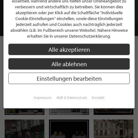
essentiell, während andere uns helfen unser Onlineangebot zu
MITGLIEDSCHAFT BEI STILPUNKTE®
verbessern und wirtschaftlich zu betreiben. Sie können dies
akzeptieren oder per Klick auf die Schaltfläche "Individuelle
Cookie-Einstellungen" einstellen, sowie diese Einstellungen
JETZT GRATIS BEWERBEN
jederzeit aufrufen und Cookies auch nachträglich jederzeit
abwählen (z.B. im Fußbereich unserer Website). Nähere Hinweise
erhalten Sie in unserer Datenschutzerklärung.
Alle akzeptieren
STILPUNKTE AUF
Alle ablehnen
INSTAGRAM
Einstellungen bearbeiten
Impressum
AGB & Datenschutz
Kontakt