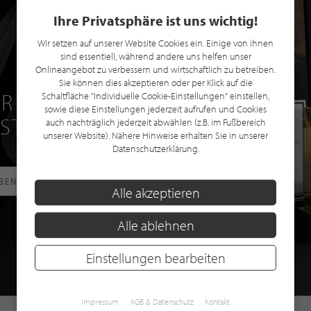
Ihre Privatsphäre ist uns wichtig!
Wir setzen auf unserer Website Cookies ein. Einige von ihnen
sind essentiell, während andere uns helfen unser
Onlineangebot zu verbessern und wirtschaftlich zu betreiben.
Sie können dies akzeptieren oder per Klick auf die
R EINE GRATIS
Schaltfläche "Individuelle Cookie-Einstellungen" einstellen,
sowie diese Einstellungen jederzeit aufrufen und Cookies
 STILPUNKTE®
auch nachträglich jederzeit abwählen (z.B. im Fußbereich
unserer Website). Nähere Hinweise erhalten Sie in unserer
Datenschutzerklärung.
RBEN
Alle akzeptieren
Alle ablehnen
Einstellungen bearbeiten
Impressum
AGB & Datenschutz
Kontakt