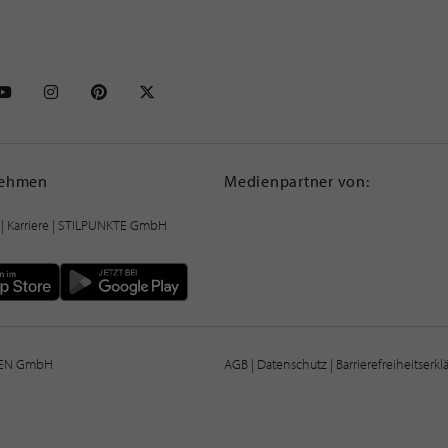
NKTE auf Facebook
STILPUNKTE auf Youtube
STILPUNKTE auf Instagram
STILPUNKTE auf Pinterest
STILPUNKTE auf X
nehmen
Medienpartner von:
|
Karriere
| STILPUNKTE GmbH
IEN GmbH
AGB
|
Datenschutz
|
Barrierefreiheitserk