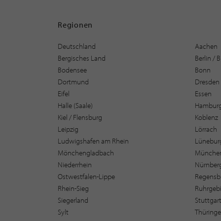
Regionen
Deutschland
Aachen
Bergisches Land
Berlin /
Bodensee
Bonn
Dortmund
Dresden
Eifel
Essen
Halle (Saale)
Hambur
Kiel / Flensburg
Koblenz
Leipzig
Lörrach
Ludwigshafen am Rhein
Lüneburg
Mönchengladbach
Münche
Niederrhein
Nürnber
Ostwestfalen-Lippe
Regensb
Rhein-Sieg
Ruhrgebi
Siegerland
Stuttgar
Sylt
Thüring