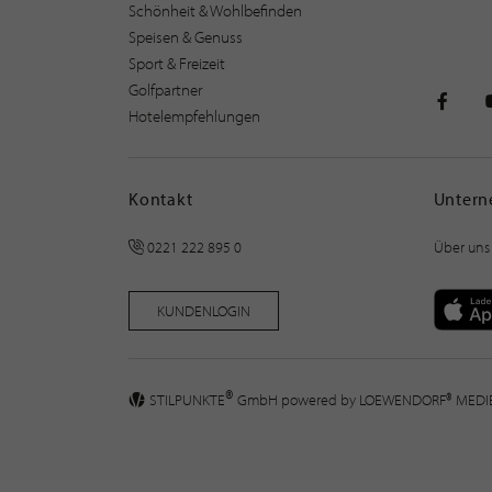
Schönheit & Wohlbefinden
Speisen & Genuss
Sport & Freizeit
Golfpartner
Hotelempfehlungen
STILPU
Kontakt
Unter
0221 222 895 0
Über uns
KUNDENLOGIN
®
STILPUNKTE
GmbH powered by
LOEWENDORF® MED