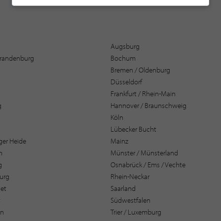
Augsburg
 Brandenburg
Bochum
Bremen / Oldenburg
Düsseldorf
Frankfurt / Rhein-Main
g
Hannover / Braunschweig
Köln
Lübecker Bucht
er Heide
Mainz
n
Münster / Münsterland
g
Osnabrück / Ems / Vechte
urg
Rhein-Neckar
et
Saarland
t
Südwestfalen
en
Trier / Luxemburg