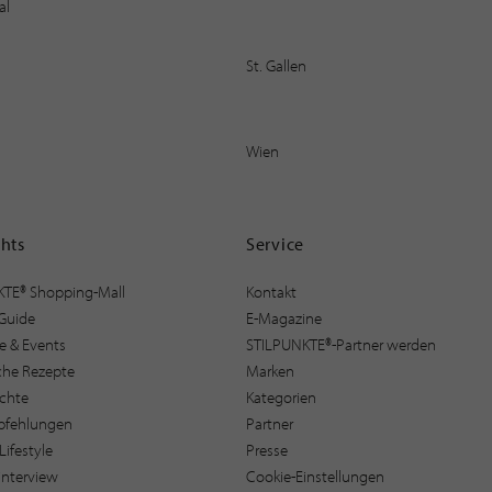
al
St. Gallen
Wien
ghts
Service
KTE® Shopping-Mall
Kontakt
Guide
E-Magazine
e & Events
STILPUNKTE®-Partner werden
sche Rezepte
Marken
ichte
Kategorien
pfehlungen
Partner
Lifestyle
Presse
interview
Cookie-Einstellungen