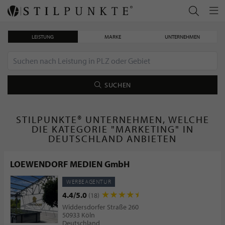
LEISTUNG
MARKE
UNTERNEHMEN
SUCHEN
STILPUNKTE® UNTERNEHMEN, WELCHE
DIE KATEGORIE "MARKETING" IN
DEUTSCHLAND ANBIETEN
LOEWENDORF MEDIEN GmbH
WERBEAGENTUR
4.4/5.0
(18)
Widdersdorfer Straße 260
50933 Köln
Deutschland