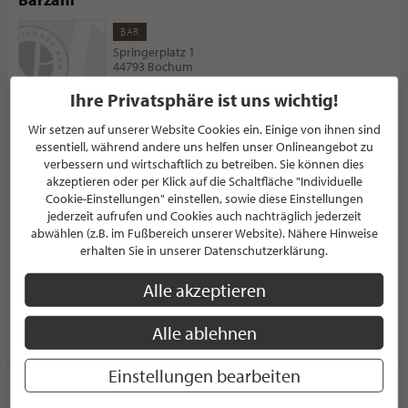
BAR
Springerplatz 1
44793 Bochum
Deutschland
Ihre Privatsphäre ist uns wichtig!
Wir setzen auf unserer Website Cookies ein. Einige von ihnen sind
PROFIL
essentiell, während andere uns helfen unser Onlineangebot zu
verbessern und wirtschaftlich zu betreiben. Sie können dies
akzeptieren oder per Klick auf die Schaltfläche "Individuelle
FORMM - Design- & Markenagentur
Cookie-Einstellungen" einstellen, sowie diese Einstellungen
jederzeit aufrufen und Cookies auch nachträglich jederzeit
WERBEAGENTUR
abwählen (z.B. im Fußbereich unserer Website). Nähere Hinweise
Berliner Str. 69
erhalten Sie in unserer Datenschutzerklärung.
13189 Berlin
Deutschland
Alle akzeptieren
PROFIL
Alle ablehnen
Einstellungen bearbeiten
Thomas Schmidt - Planung und Design