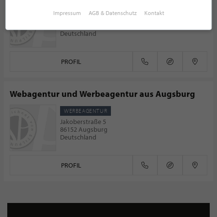
ARCHITEKT
Impressum
AGB & Datenschutz
Kontakt
Ledererweg 11
83684 Tegernsee
Deutschland
PROFIL
Webagentur und Werbeagentur aus Augsburg
WERBEAGENTUR
Jakoberstraße 5
86152 Augsburg
Deutschland
PROFIL