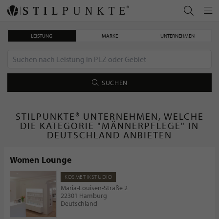
LEISTUNG
MARKE
UNTERNEHMEN
SUCHEN
STILPUNKTE® UNTERNEHMEN, WELCHE
DIE KATEGORIE "MÄNNERPFLEGE" IN
DEUTSCHLAND ANBIETEN
Women Lounge
KOSMETIKSTUDIO
Maria-Louisen-Straße 2
22301 Hamburg
Deutschland