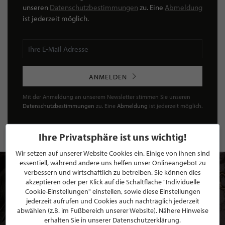
unseren
Datenschutzbestimmungen
zu. Eine
Abmeldung
ist jederzeit möglich.
ANMELDEN
Mit der Anmeldung an unserem Newsletter stimmen Sie unseren
Datenschutzbestimmungen
zu. Eine
Abmeldung
ist jederzeit möglich.
Ihre Privatsphäre ist uns wichtig!
Wir setzen auf unserer Website Cookies ein. Einige von ihnen sind
essentiell, während andere uns helfen unser Onlineangebot zu
verbessern und wirtschaftlich zu betreiben. Sie können dies
akzeptieren oder per Klick auf die Schaltfläche "Individuelle
Cookie-Einstellungen" einstellen, sowie diese Einstellungen
jederzeit aufrufen und Cookies auch nachträglich jederzeit
abwählen (z.B. im Fußbereich unserer Website). Nähere Hinweise
erhalten Sie in unserer Datenschutzerklärung.