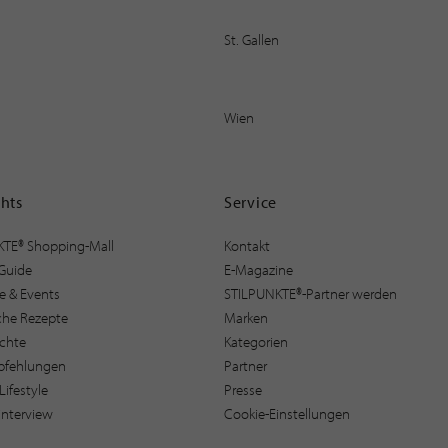
St. Gallen
Wien
ghts
Service
KTE® Shopping-Mall
Kontakt
Guide
E-Magazine
e & Events
STILPUNKTE®-Partner werden
sche Rezepte
Marken
ichte
Kategorien
pfehlungen
Partner
Lifestyle
Presse
interview
Cookie-Einstellungen