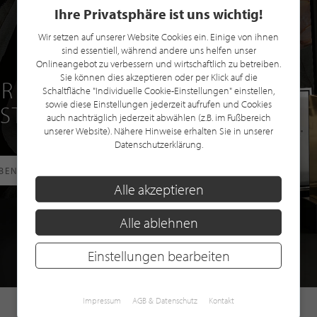
Ihre Privatsphäre ist uns wichtig!
Wir setzen auf unserer Website Cookies ein. Einige von ihnen
sind essentiell, während andere uns helfen unser
Onlineangebot zu verbessern und wirtschaftlich zu betreiben.
Sie können dies akzeptieren oder per Klick auf die
R EINE GRATIS
Schaltfläche "Individuelle Cookie-Einstellungen" einstellen,
sowie diese Einstellungen jederzeit aufrufen und Cookies
 STILPUNKTE®
auch nachträglich jederzeit abwählen (z.B. im Fußbereich
unserer Website). Nähere Hinweise erhalten Sie in unserer
Datenschutzerklärung.
RBEN
Alle akzeptieren
Alle ablehnen
Einstellungen bearbeiten
Impressum
AGB & Datenschutz
Kontakt