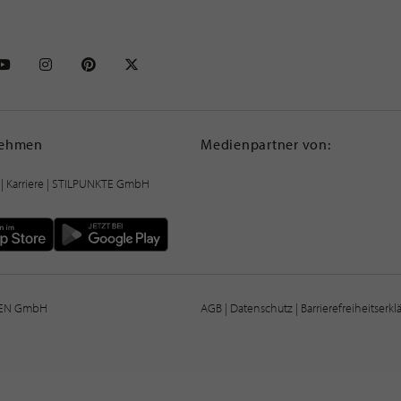
NKTE auf Facebook
STILPUNKTE auf Youtube
STILPUNKTE auf Instagram
STILPUNKTE auf Pinterest
STILPUNKTE auf X
nehmen
Medienpartner von:
|
Karriere
| STILPUNKTE GmbH
IEN GmbH
AGB
|
Datenschutz
|
Barrierefreiheitserk