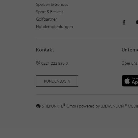
Speisen & Genuss
Sport & Freizeit
Golfpartner
Hotelempfehlungen
STILPU
Kontakt
Unter
0221 222 895 0
Über uns
KUNDENLOGIN
®
STILPUNKTE
GmbH powered by
LOEWENDORF® MED