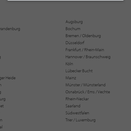
Augsburg
 Brandenburg
Bochum
Bremen / Oldenburg
Düsseldorf
Frankfurt / Rhein-Main
g
Hannover / Braunschweig
Köln
Lübecker Bucht
er Heide
Mainz
n
Münster / Münsterland
g
Osnabrück / Ems / Vechte
urg
Rhein-Neckar
et
Saarland
t
Südwestfalen
en
Trier / Luxemburg
al