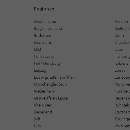
Regionen
Deutschland
Aachen
Bergisches Land
Berlin /
Bodensee
Bonn
Dortmund
Dresden
Eifel
Essen
Halle (Saale)
Hambur
Kiel / Flensburg
Koblenz
Leipzig
Lörrach
Ludwigshafen am Rhein
Lüneburg
Mönchengladbach
Münche
Niederrhein
Nürnber
Ostwestfalen-Lippe
Regensb
Rhein-Sieg
Ruhrgebi
Siegerland
Stuttgar
Sylt
Thüring
Ulm
Wuppert