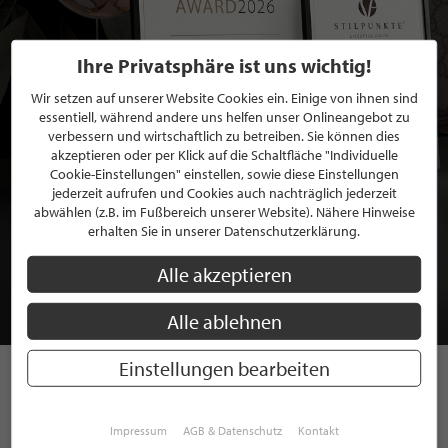
Ihre Privatsphäre ist uns wichtig!
Wir setzen auf unserer Website Cookies ein. Einige von ihnen sind
essentiell, während andere uns helfen unser Onlineangebot zu
verbessern und wirtschaftlich zu betreiben. Sie können dies
akzeptieren oder per Klick auf die Schaltfläche "Individuelle
Cookie-Einstellungen" einstellen, sowie diese Einstellungen
jederzeit aufrufen und Cookies auch nachträglich jederzeit
abwählen (z.B. im Fußbereich unserer Website). Nähere Hinweise
BEWERBEN SIE SICH FÜR EINE GRATIS
erhalten Sie in unserer Datenschutzerklärung.
MITGLIEDSCHAFT BEI STILPUNKTE®
Alle akzeptieren
JETZT GRATIS BEWERBEN
Alle ablehnen
Einstellungen bearbeiten
STILPUNKTE AUF
Impressum
AGB & Datenschutz
Kontakt
INSTAGRAM