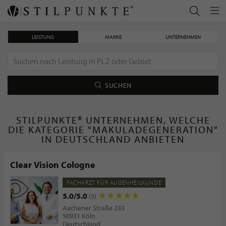
LEISTUNG
MARKE
UNTERNEHMEN
SUCHEN
STILPUNKTE® UNTERNEHMEN, WELCHE
DIE KATEGORIE "MAKULADEGENERATION"
IN DEUTSCHLAND ANBIETEN
Clear Vision Cologne
FACHARZT FÜR AUGENHEILKUNDE
5.0/5.0
(5)
Aachener Straße 233
50931 Köln
Deutschland