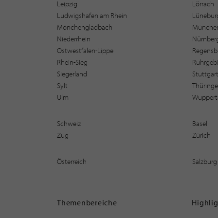
Leipzig
Lörrach
Ludwigshafen am Rhein
Lüneburg
Mönchengladbach
Münche
Niederrhein
Nürnber
Ostwestfalen-Lippe
Regensb
Rhein-Sieg
Ruhrgebi
Siegerland
Stuttgar
Sylt
Thüring
Ulm
Wuppert
Schweiz
Basel
Zug
Zürich
Österreich
Salzburg
Themenbereiche
Highli