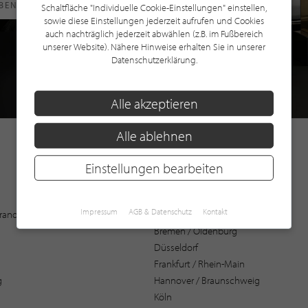
RBEN
Schaltfläche "Individuelle Cookie-Einstellungen" einstellen,
sowie diese Einstellungen jederzeit aufrufen und Cookies
auch nachträglich jederzeit abwählen (z.B. im Fußbereich
unserer Website). Nähere Hinweise erhalten Sie in unserer
Datenschutzerklärung.
Alle akzeptieren
Alle ablehnen
Einstellungen bearbeiten
Augsburg
Impressum
AGB & Datenschutz
Kontakt
 Brandenburg
Bochum
Bremen / Oldenburg
Düsseldorf
Frankfurt / Rhein-Main
g
Hannover / Braunschweig
Köln