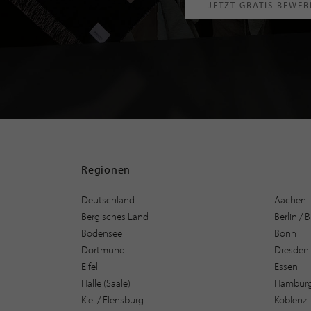
JETZT GRATIS BEWE
Regionen
Deutschland
Aachen
Bergisches Land
Berlin /
Bodensee
Bonn
Dortmund
Dresden
Eifel
Essen
Halle (Saale)
Hambur
Kiel / Flensburg
Koblenz