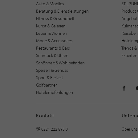
Auto & Mobiles
STILPUN
Beratung & Dienstleistungen
Product 
Fitness & Gesundheit
Angebot
Kunst & Galerien
Kulinari
Leben & Wohnen
Reiseber
Mode & Accessoires
Hotelem
Restaurants & Bars
Trends & 
Schmuck & Uhren
Experten
Schönheit & Wohlbefinden
Speisen & Genuss
Sport & Freizeit
Golfpartner
Hotelempfehlungen
STILPU
Kontakt
Unter
0221 222 895 0
Über uns