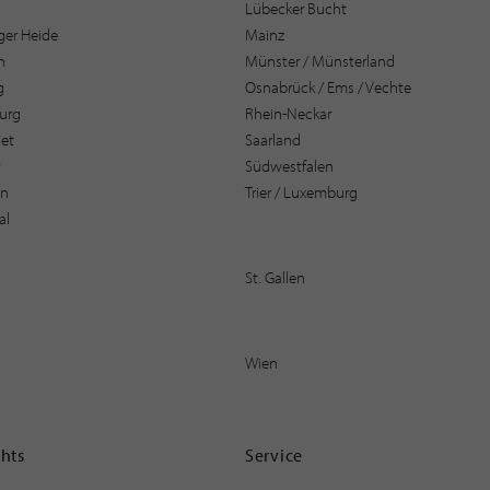
Lübecker Bucht
er Heide
Mainz
n
Münster / Münsterland
g
Osnabrück / Ems / Vechte
urg
Rhein-Neckar
et
Saarland
t
Südwestfalen
en
Trier / Luxemburg
al
St. Gallen
Wien
ghts
Service