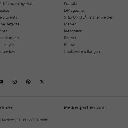
KTE® Shopping-Mall
Kontakt
Guide
E-Magazine
e & Events
STILPUNKTE®-Partner werden
sche Rezepte
Marken
ichte
Kategorien
pfehlungen
Partner
Lifestyle
Presse
interview
Cookie-Einstellungen
NKTE auf Facebook
STILPUNKTE auf Youtube
STILPUNKTE auf Instagram
STILPUNKTE auf Pinterest
STILPUNKTE auf X
nehmen
Medienpartner von:
|
Karriere
| STILPUNKTE GmbH