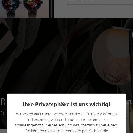
R EINE GRATIS
Ihre Privatsphäre ist uns wichtig!
 STILPUNKTE®
Wir setzen auf unserer Website Cookies ein. Einige von ihnen
sind essentiell, während andere uns helfen unser
Onlineangebot zu verbessern und wirtschaftlich zu betreiben.
Sie können dies akzeptieren oder per Klick auf die