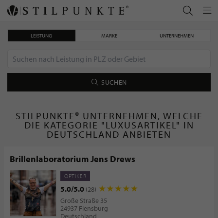
LEISTUNG
MARKE
UNTERNEHMEN
SUCHEN
STILPUNKTE® UNTERNEHMEN, WELCHE
DIE KATEGORIE "LUXUSARTIKEL" IN
DEUTSCHLAND ANBIETEN
Brillenlaboratorium Jens Drews
OPTIKER
5.0/5.0
(28)
Große Straße 35
24937 Flensburg
Deutschland