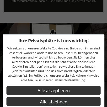
Datenschutzbestimmungen
zu. Eine
Abmeldung
ist jederzeit möglich.
Ihre Privatsphäre ist uns wichtig!
Wir setzen auf unserer Website Cookies ein. Einige von ihnen sind
essentiell, während andere uns helfen unser Onlineangebot zu
verbessern und wirtschaftlich zu betreiben. Sie können dies
akzeptieren oder per Klick auf die Schaltfläche "Individuelle
Cookie-Einstellungen" einstellen, sowie diese Einstellungen
jederzeit aufrufen und Cookies auch nachträglich jederzeit
abwählen (z.B. im Fußbereich unserer Website). Nähere Hinweise
erhalten Sie in unserer Datenschutzerklärung.
Alle akzeptieren
Alle ablehnen
BEWERBEN SIE SICH FÜR EINE GRATIS