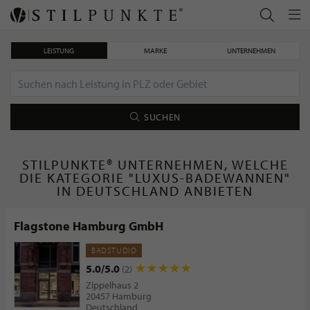
LEISTUNG
MARKE
UNTERNEHMEN
SUCHEN
STILPUNKTE® UNTERNEHMEN, WELCHE
DIE KATEGORIE "LUXUS-BADEWANNEN"
IN DEUTSCHLAND ANBIETEN
Flagstone Hamburg GmbH
BADSTUDIO
5.0/5.0
(2)
Zippelhaus 2
20457 Hamburg
Deutschland