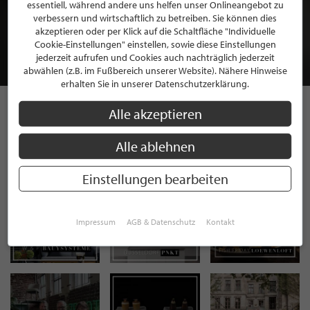
BEWERBEN SIE SICH FÜR EINE GRATIS
essentiell, während andere uns helfen unser Onlineangebot zu
MITGLIEDSCHAFT BEI STILPUNKTE®
verbessern und wirtschaftlich zu betreiben. Sie können dies
akzeptieren oder per Klick auf die Schaltfläche "Individuelle
Cookie-Einstellungen" einstellen, sowie diese Einstellungen
JETZT GRATIS BEWERBEN
jederzeit aufrufen und Cookies auch nachträglich jederzeit
abwählen (z.B. im Fußbereich unserer Website). Nähere Hinweise
erhalten Sie in unserer Datenschutzerklärung.
Alle akzeptieren
STILPUNKTE AUF
Alle ablehnen
INSTAGRAM
Einstellungen bearbeiten
Impressum
AGB & Datenschutz
Kontakt