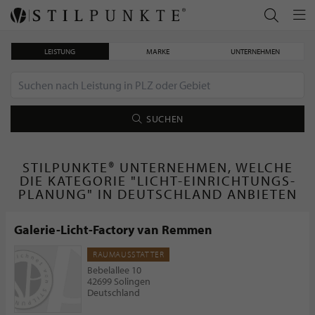
LEISTUNG
MARKE
UNTERNEHMEN
SUCHEN
STILPUNKTE® UNTERNEHMEN, WELCHE
DIE KATEGORIE "LICHT-EINRICHTUNGS-
PLANUNG" IN DEUTSCHLAND ANBIETEN
Galerie-Licht-Factory van Remmen
RAUMAUSSTATTER
Bebelallee 10
42699 Solingen
Deutschland