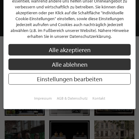
essentiell, während andere uns helfen unser Onlineangebot zu
MITGLIEDSCHAFT BEI STILPUNKTE®
verbessern und wirtschaftlich zu betreiben. Sie können dies
akzeptieren oder per Klick auf die Schaltfläche "Individuelle
Cookie-Einstellungen" einstellen, sowie diese Einstellungen
JETZT GRATIS BEWERBEN
jederzeit aufrufen und Cookies auch nachträglich jederzeit
abwählen (z.B. im Fußbereich unserer Website). Nähere Hinweise
erhalten Sie in unserer Datenschutzerklärung.
Alle akzeptieren
STILPUNKTE AUF
Alle ablehnen
INSTAGRAM
Einstellungen bearbeiten
Impressum
AGB & Datenschutz
Kontakt