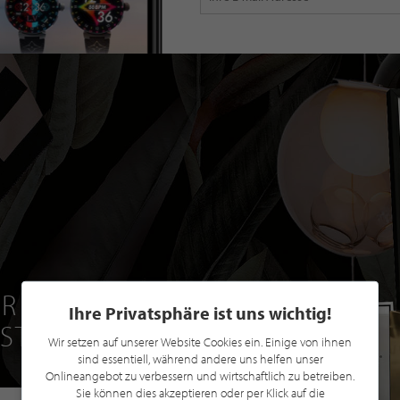
R EINE GRATIS
Ihre Privatsphäre ist uns wichtig!
 STILPUNKTE®
Wir setzen auf unserer Website Cookies ein. Einige von ihnen
sind essentiell, während andere uns helfen unser
Onlineangebot zu verbessern und wirtschaftlich zu betreiben.
Sie können dies akzeptieren oder per Klick auf die