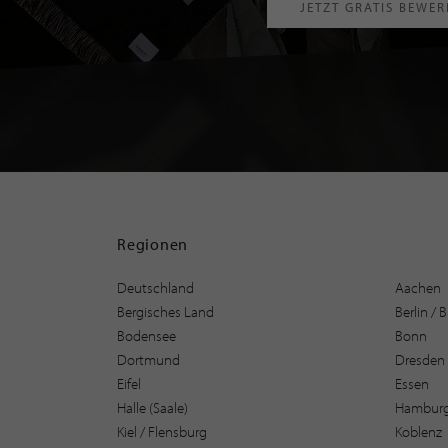
JETZT GRATIS BEWE
Regionen
Deutschland
Aachen
Bergisches Land
Berlin /
Bodensee
Bonn
Dortmund
Dresden
Eifel
Essen
Halle (Saale)
Hambur
Kiel / Flensburg
Koblenz