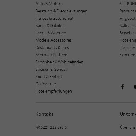
Auto & Mobiles
STILPUN
Beratung & Dienstleistungen
Product 
Fitness & Gesundheit
Angebot
Kunst & Galerien
Kulinari
Leben & Wohnen
Reiseber
Mode & Accessoires
Hotelem
Restaurants & Bars
Trends & 
Schmuck & Uhren
Experten
Schönheit & Wohlbefinden
Speisen & Genuss
Sport & Freizeit
Golfpartner
Hotelempfehlungen
STILPU
Kontakt
Unter
0221 222 895 0
Über uns