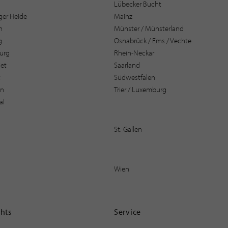
Lübecker Bucht
er Heide
Mainz
n
Münster / Münsterland
g
Osnabrück / Ems / Vechte
urg
Rhein-Neckar
et
Saarland
t
Südwestfalen
en
Trier / Luxemburg
al
St. Gallen
Wien
ghts
Service