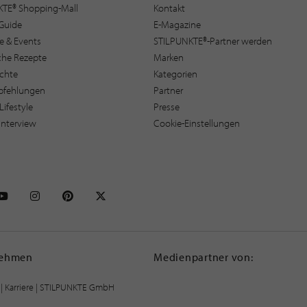
KTE® Shopping-Mall
Kontakt
Guide
E-Magazine
e & Events
STILPUNKTE®-Partner werden
sche Rezepte
Marken
ichte
Kategorien
pfehlungen
Partner
Lifestyle
Presse
interview
Cookie-Einstellungen
NKTE auf Facebook
STILPUNKTE auf Youtube
STILPUNKTE auf Instagram
STILPUNKTE auf Pinterest
STILPUNKTE auf X
nehmen
Medienpartner von:
|
Karriere
| STILPUNKTE GmbH