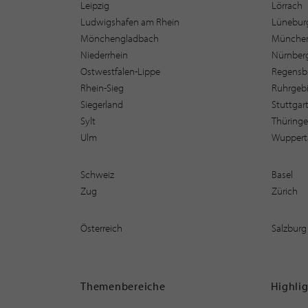
Leipzig
Lörrach
Ludwigshafen am Rhein
Lüneburg
Mönchengladbach
Münche
Niederrhein
Nürnber
Ostwestfalen-Lippe
Regensb
Rhein-Sieg
Ruhrgebi
Siegerland
Stuttgar
Sylt
Thüring
Ulm
Wuppert
Schweiz
Basel
Zug
Zürich
Österreich
Salzburg
Themenbereiche
Highli