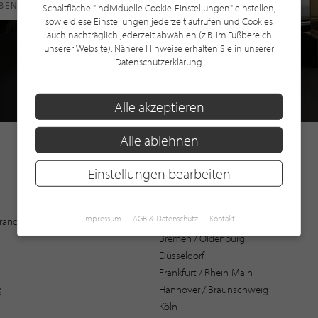
RBEN
Schaltfläche "Individuelle Cookie-Einstellungen" einstellen,
sowie diese Einstellungen jederzeit aufrufen und Cookies
auch nachträglich jederzeit abwählen (z.B. im Fußbereich
unserer Website). Nähere Hinweise erhalten Sie in unserer
Datenschutzerklärung.
Alle akzeptieren
Alle ablehnen
Einstellungen bearbeiten
Augsburg
Impressum
AGB & Datenschutz
Kontakt
 Brandenburg
Bochum
Bremen / Oldenburg
Düsseldorf
Frankfurt / Rhein-Main
g
Hannover / Braunschweig
Köln