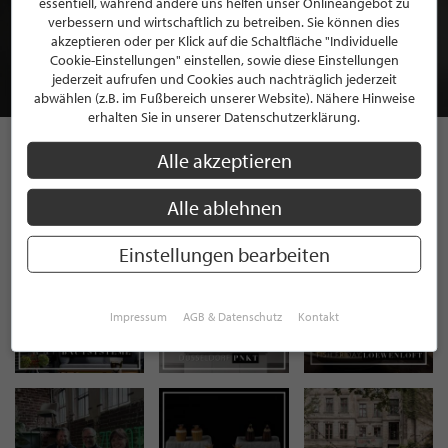
essentiell, während andere uns helfen unser Onlineangebot zu
MITGLIEDSCHAFT BEI STILPUNKTE®
verbessern und wirtschaftlich zu betreiben. Sie können dies
akzeptieren oder per Klick auf die Schaltfläche "Individuelle
Cookie-Einstellungen" einstellen, sowie diese Einstellungen
JETZT GRATIS BEWERBEN
jederzeit aufrufen und Cookies auch nachträglich jederzeit
abwählen (z.B. im Fußbereich unserer Website). Nähere Hinweise
erhalten Sie in unserer Datenschutzerklärung.
Alle akzeptieren
STILPUNKTE AUF
Alle ablehnen
INSTAGRAM
Einstellungen bearbeiten
Impressum
AGB & Datenschutz
Kontakt