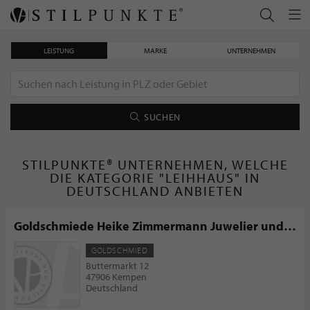
LEISTUNG
MARKE
UNTERNEHMEN
SUCHEN
STILPUNKTE® UNTERNEHMEN, WELCHE
DIE KATEGORIE "LEIHHAUS" IN
DEUTSCHLAND ANBIETEN
Goldschmiede Heike Zimmermann Juwelier und
Leihhaus
GOLDSCHMIED
Buttermarkt 12
47906 Kempen
Deutschland